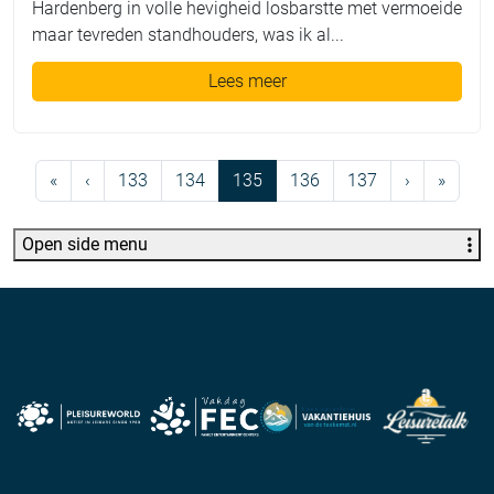
Hardenberg in volle hevigheid losbarstte met vermoeide
maar tevreden standhouders, was ik al...
Lees meer
Page navigation
Page
Page
Current Page
Page
Page
«
‹
133
134
135
136
137
›
»
Open side menu