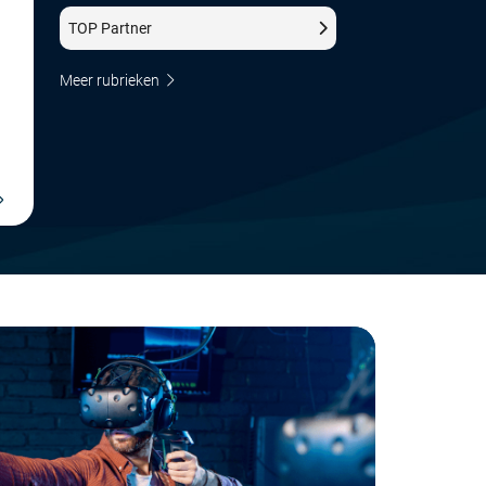
De Parel Van Horsterwold
TOP Partner
Meer rubrieken
MELD JE GRATIS AAN
MEER INFORMAT