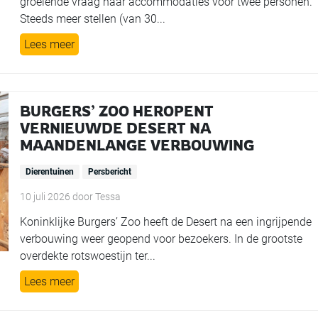
groeiende vraag naar accommodaties voor twee personen.
Steeds meer stellen (van 30...
Lees meer
BURGERS’ ZOO HEROPENT
VERNIEUWDE DESERT NA
MAANDENLANGE VERBOUWING
Dierentuinen
Persbericht
10 juli 2026
door
Tessa
Koninklijke Burgers’ Zoo heeft de Desert na een ingrijpende
verbouwing weer geopend voor bezoekers. In de grootste
overdekte rotswoestijn ter...
Lees meer