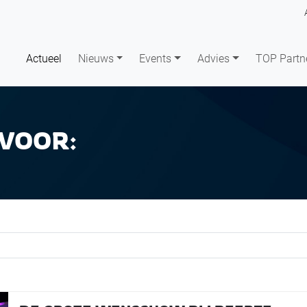
Actueel
Nieuws
Events
Advies
TOP Partn
VOOR: