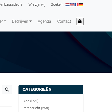
Ambassadeurs
Wie zijn wij
Zoeken
Cart
er
Bedrijven
Agenda
Contact
CATEGORIEËN
Search
Blog
(592)
Persbericht
(258)