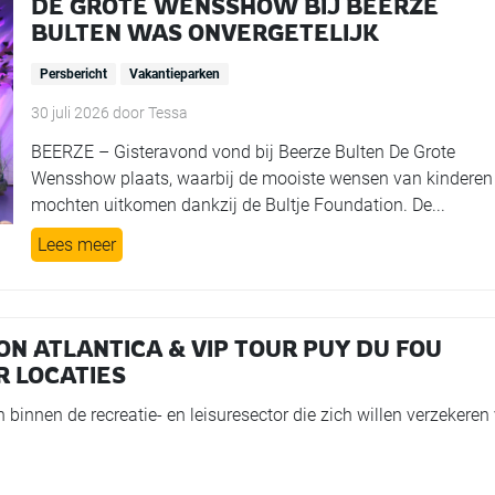
DE GROTE WENSSHOW BIJ BEERZE
BULTEN WAS ONVERGETELIJK
Persbericht
Vakantieparken
30 juli 2026
door
Tessa
BEERZE – Gisteravond vond bij Beerze Bulten De Grote
Wensshow plaats, waarbij de mooiste wensen van kinderen
mochten uitkomen dankzij de Bultje Foundation. De...
Lees meer
LON ATLANTICA & VIP TOUR PUY DU FOU
R LOCATIES
 binnen de recreatie- en leisuresector die zich willen verzekeren