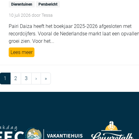
Dierentuinen
Persbericht
10 juli 2026
door
Tessa
Pairi Daiza heeft het boekjaar 2025-2026 afgesloten met
recordcijfers. Vooral de Nederlandse markt laat een opvalle
groei zien. Voor het...
Lees meer
Current Page
Page
Page
1
2
3
›
»