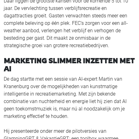
Daar liggen de grootste kansen voor de komende 5 tot 10
jaar. De vervlechting tussen verblijfsrecreatie en
dagattracties groeit. Gasten verwachten steeds meer een
complete beleving op één plek. FEC’s zorgen voor een all-
weather aanbod, verlengen het verblijf en verhogen de
besteding per gast. Dit maakt ze onmisbaar in de
strategische groei van grotere recreatiebedrijven.
MARKETING SLIMMER INZETTEN MET
AI
De dag startte met een sessie van AI-expert Martin van
Kranenburg over de mogelijkheden van kunstmatige
intelligentie in recreatiemarketing. Met zijn bekende
combinatie van nuchterheid en energie liet hij zien dat AI
geen toekomstmuziek is, maar nú al noodzakelijk om je
marketing effectief te houden.
Hij presenteerde onder meer de pilotversies van
GlampingGPT & VakantieGPT: een toolbox waarmee