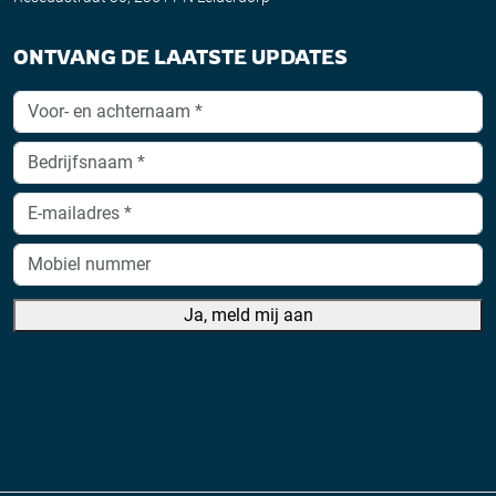
ONTVANG DE LAATSTE UPDATES
Ja, meld mij aan
A
lt
e
r
n