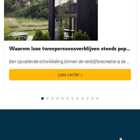
Waarom luxe tweepersoonsverblijven steeds populairder worden. Langs de Polder laat zien hoe een kleinschalig concept inspeelt op de veranderende vraag in de recreatiesector.
Een opvallende ontwikkeling binnen de verblijfsrecreatie is de groeiende vraag naar accommodaties voor twee personen. Steeds meer stellen (van 30 tot 70+ jaar) kiezen voor een korte vakantie of een weekend weg, waarbij men kiest voor de combinatie privacy, luxe en comfort, in een persoonlijke en onderscheidende setting. Het kleinschalige vakantiepark Langs de Polder in […]
Lees verder »