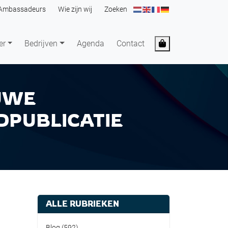
Ambassadeurs
Wie zijn wij
Zoeken
Cart
er
Bedrijven
Agenda
Contact
UWE
DPUBLICATIE
ALLE RUBRIEKEN
Blog
(592)