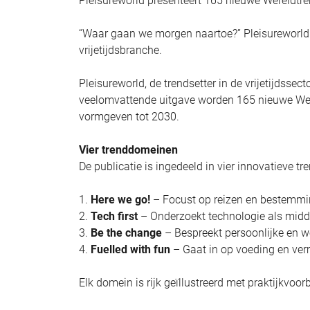
Pleisureworld presenteert 165 nieuwe Wereldtre
“Waar gaan we morgen naartoe?” Pleisureworld 
vrijetijdsbranche.
Pleisureworld, de trendsetter in de vrijetijdssec
veelomvattende uitgave worden 165 nieuwe Werel
vormgeven tot 2030.
Vier trenddomeinen
De publicatie is ingedeeld in vier innovatieve t
1.
Here we go!
– Focust op reizen en bestemmi
2.
Tech first
– Onderzoekt technologie als midde
3.
Be the change
– Bespreekt persoonlijke en w
4.
Fuelled with fun
– Gaat in op voeding en ve
Elk domein is rijk geïllustreerd met praktijkvoo