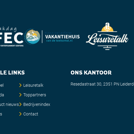
LE LINKS
ONS KANTOOR
Resedastraat 30, 2351 PN Leider
el
Leisuretalk
da
Toppartners
uct nieuws
Bedrijvenindex
es
Contact