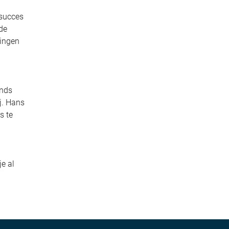
 succes
 de
gingen
ends
ij. Hans
s te
je al