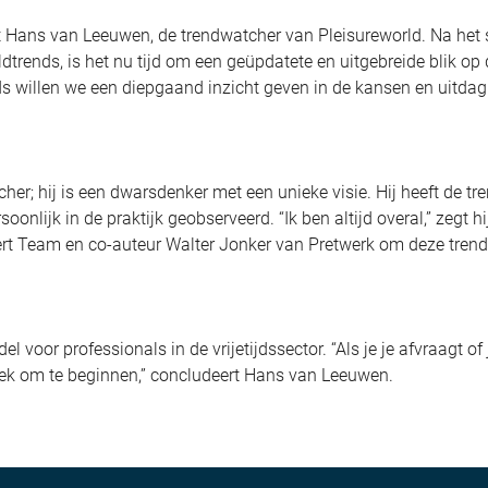
egt Hans van Leeuwen, de trendwatcher van Pleisureworld. Na het
dtrends, is het nu tijd om een geüpdatete en uitgebreide blik op
s willen we een diepgaand inzicht geven in de kansen en uitda
r; hij is een dwarsdenker met een unieke visie. Hij heeft de tr
oonlijk in de praktijk geobserveerd. “Ik ben altijd overal,” zegt h
rt Team en co-auteur Walter Jonker van Pretwerk om deze trend
voor professionals in de vrijetijdssector. “Als je je afvraagt of 
plek om te beginnen,” concludeert Hans van Leeuwen.