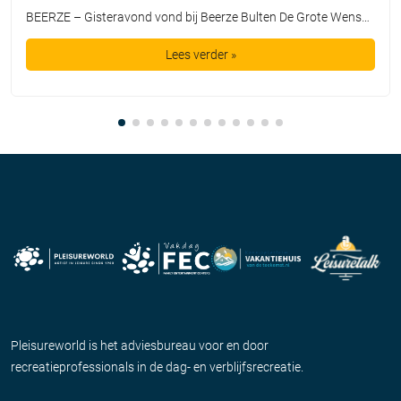
BEERZE – Gisteravond vond bij Beerze Bulten De Grote Wensshow plaats, waarbij de mooiste wensen van kinderen mochten uitkomen dankzij de Bultje Foundation. De Grote Wensshow is een jaarlijks initiatief van Beerze Bulten, speciaal bedoeld voor kinderen die wel een extra steuntje in de rug kunnen gebruiken. Zo nam Tijmen een duik in een bad vol spekjes, maakte Lieke een […]
Lees verder »
Pleisureworld is het adviesbureau voor en door
recreatieprofessionals in de dag- en verblijfsrecreatie.