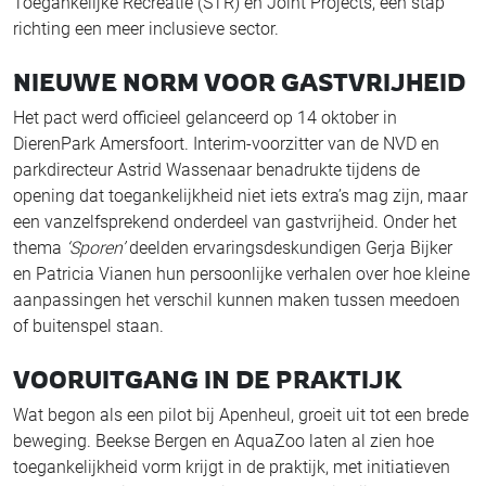
Toegankelijke Recreatie (STR) en Joint Projects, een stap
richting een meer inclusieve sector.
NIEUWE NORM VOOR GASTVRIJHEID
Het pact werd officieel gelanceerd op 14 oktober in
DierenPark Amersfoort. Interim-voorzitter van de NVD en
parkdirecteur Astrid Wassenaar benadrukte tijdens de
opening dat toegankelijkheid niet iets extra’s mag zijn, maar
een vanzelfsprekend onderdeel van gastvrijheid. Onder het
thema
‘Sporen’
deelden ervaringsdeskundigen Gerja Bijker
en Patricia Vianen hun persoonlijke verhalen over hoe kleine
aanpassingen het verschil kunnen maken tussen meedoen
of buitenspel staan.
VOORUITGANG IN DE PRAKTIJK
Wat begon als een pilot bij Apenheul, groeit uit tot een brede
beweging. Beekse Bergen en AquaZoo laten al zien hoe
toegankelijkheid vorm krijgt in de praktijk, met initiatieven