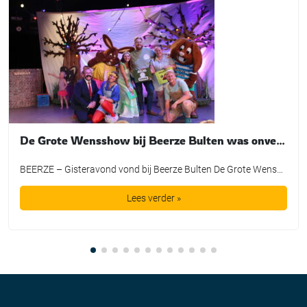
De Grote Wensshow bij Beerze Bulten was onvergetelijk
BEERZE – Gisteravond vond bij Beerze Bulten De Grote Wensshow plaats, waarbij de mooiste wensen van kinderen mochten uitkomen dankzij de Bultje Foundation. De Grote Wensshow is een jaarlijks initiatief van Beerze Bulten, speciaal bedoeld voor kinderen die wel een extra steuntje in de rug kunnen gebruiken. Zo nam Tijmen een duik in een bad vol spekjes, maakte Lieke een […]
Lees verder »