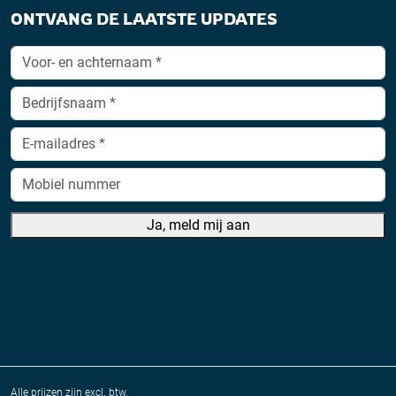
ONTVANG DE LAATSTE UPDATES
Ja, meld mij aan
A
lt
e
r
n
a
Alle prijzen zijn excl. btw.