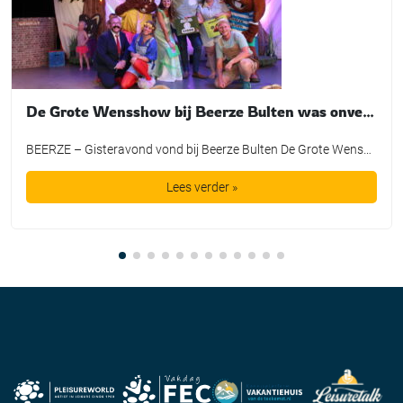
De Grote Wensshow bij Beerze Bulten was onvergetelijk
BEERZE – Gisteravond vond bij Beerze Bulten De Grote Wensshow plaats, waarbij de mooiste wensen van kinderen mochten uitkomen dankzij de Bultje Foundation. De Grote Wensshow is een jaarlijks initiatief van Beerze Bulten, speciaal bedoeld voor kinderen die wel een extra steuntje in de rug kunnen gebruiken. Zo nam Tijmen een duik in een bad vol spekjes, maakte Lieke een […]
Lees verder »