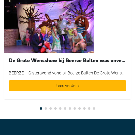
De Grote Wensshow bij Beerze Bulten was onvergetelijk
BEERZE – Gisteravond vond bij Beerze Bulten De Grote Wensshow plaats, waarbij de mooiste wensen van kinderen mochten uitkomen dankzij de Bultje Foundation. De Grote Wensshow is een jaarlijks initiatief van Beerze Bulten, speciaal bedoeld voor kinderen die wel een extra steuntje in de rug kunnen gebruiken. Zo nam Tijmen een duik in een bad vol spekjes, maakte Lieke een […]
Lees verder »