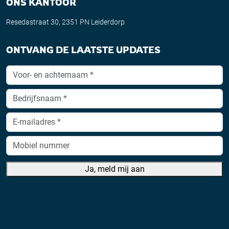
ONS KANTOOR
Resedastraat 30, 2351 PN Leiderdorp
ONTVANG DE LAATSTE UPDATES
Ja, meld mij aan
A
lt
e