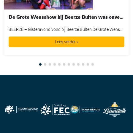
De Grote Wensshow bij Beerze Bulten was onvergetelijk
BEERZE – Gisteravond vond bij Beerze Bulten De Grote Wensshow plaats, waarbij de mooiste wensen van kinderen mochten uitkomen dankzij de Bultje Foundation. De Grote Wensshow is een jaarlijks initiatief van Beerze Bulten, speciaal bedoeld voor kinderen die wel een extra steuntje in de rug kunnen gebruiken. Zo nam Tijmen een duik in een bad vol spekjes, maakte Lieke een […]
Lees verder »