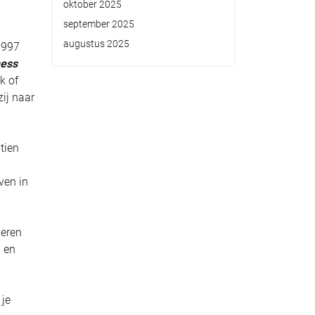
oktober 2025
september 2025
augustus 2025
 1997
ness
uk of
zij naar
tien
ven in
leren
n en
 je