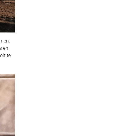
omen.
s en
oit te