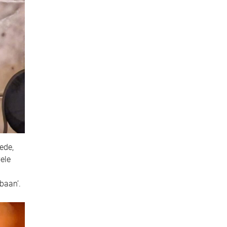
ede,
vele
baan’.