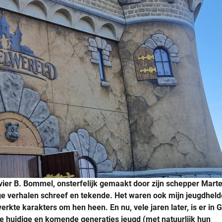
livier B. Bommel, onsterfelijk gemaakt door zijn schepper Mart
ge verhalen schreef en tekende. Het waren ook mijn jeugdheld
kte karakters om hen heen. En nu, vele jaren later, is er in 
e huidige en komende generaties jeugd (met natuurlijk hun