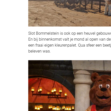
Slot Bommelstein is ook op een heuvel gebouwd
En bij binnenkomst valt je mond al open van de
een fraai eigen kleurenpalet. Qua sfeer een beetj
beleven was.