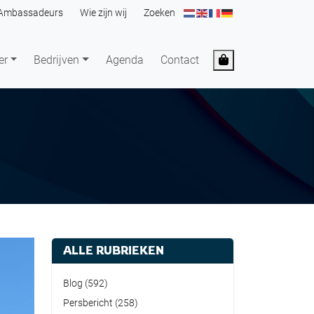
Ambassadeurs
Wie zijn wij
Zoeken
Cart
er
Bedrijven
Agenda
Contact
ALLE RUBRIEKEN
Blog
(592)
Persbericht
(258)