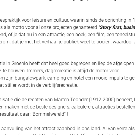
spraktijk voor leisure en cultuur, waarin sinds de oprichting in
s als motto voor al onze projecten gehanteerd
‘Story first, busi
dend, of je dat nu in een attractie, een boek, een film, een toneelst
erom, dat je met het verhaal je publiek weet te boeien, waardoor 
 in Groenlo heeft dat heel goed begrepen en liep de afgelopen 
’ te bouwen. Immers, dagrecreatie is altijd de motor voor
jn om zijn bungalowpark, camping en hotel een mooie impuls te ge
stiller wordt in de verblijfsrecreatie.
isatie die de rechten van Marten Toonder (1912-2005) beheert, 
n maken met de beste designers, calculeren, attracties bestelle
resultaat daar: ‘Bommelwereld” !
 aanvulling van het attractieaanbod in ons land. Al van verre als