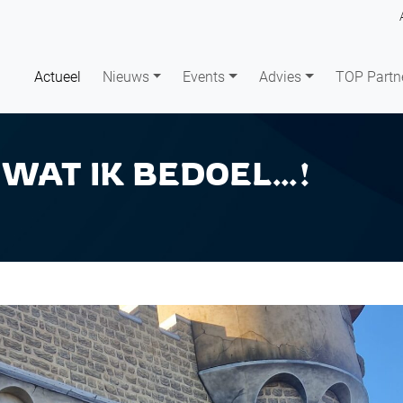
Actueel
Nieuws
Events
Advies
TOP Partn
 WAT IK BEDOEL…!