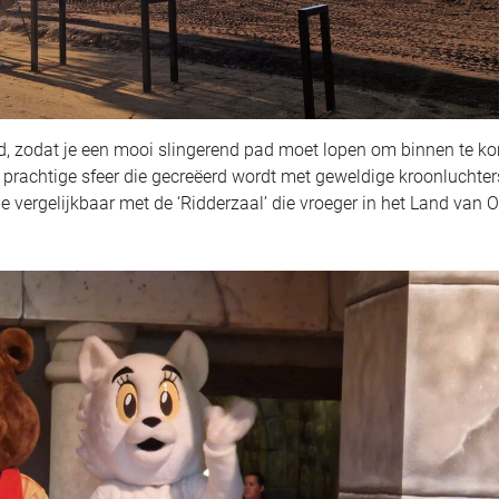
, zodat je een mooi slingerend pad moet lopen om binnen te k
 prachtige sfeer die gecreëerd wordt met geweldige kroonluchter
e vergelijkbaar met de ‘Ridderzaal’ die vroeger in het Land van O