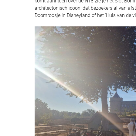
komt aanrijden over de N18 zie je het Slot Bomme
architectonisch icoon, dat bezoekers al van afst
Doornroosje in Disneyland of het ‘Huis van de vijf