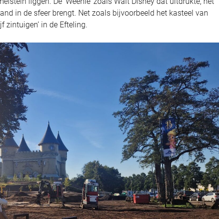
lstein liggen. De ‘Weenie’ zoals Walt Disney dat uitdrukte, het
and in de sfeer brengt. Net zoals bijvoorbeeld het kasteel van
 zintuigen’ in de Efteling.