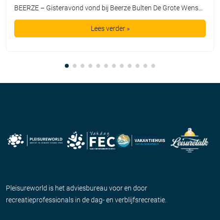
BEERZE – Gisteravond vond bij Beerze Bulten De Grote Wensshow plaats, waarbij de mooiste wensen van kinderen mochten uitkomen dankzij de Bultje Foundation. De Grote Wensshow is een jaarlijks initiatief van Beerze Bulten, speciaal bedoeld voor kinderen die wel een extra steuntje in de rug kunnen gebruiken. Zo nam Tijmen een duik in een bad vol spekjes, maakte Lieke een […]
Lees verder »
Pleisureworld is het adviesbureau voor en door
recreatieprofessionals in de dag- en verblijfsrecreatie.