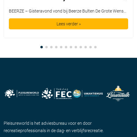
BEERZE – Gisteravond vond bij Beerze Bulten De Grote Wensshow plaats, waarbij de mooiste wensen van kinderen mochten uitkomen dankzij de Bultje Foundation. De Grote Wensshow is een jaarlijks initiatief van Beerze Bulten, speciaal bedoeld voor kinderen die wel een extra steuntje in de rug kunnen gebruiken. Zo nam Tijmen een duik in een bad vol spekjes, maakte Lieke een […]
Lees verder »
Pleisureworld is het adviesbureau voor en door
recreatieprofessionals in de dag- en verblijfsrecreatie.