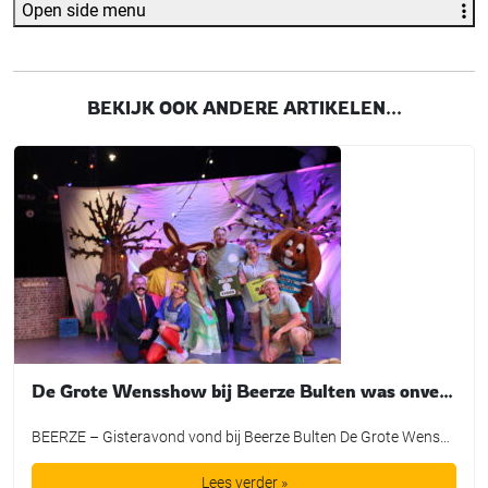
Open side menu
BEKIJK OOK ANDERE ARTIKELEN...
De Grote Wensshow bij Beerze Bulten was onvergetelijk
BEERZE – Gisteravond vond bij Beerze Bulten De Grote Wensshow plaats, waarbij de mooiste wensen van kinderen mochten uitkomen dankzij de Bultje Foundation. De Grote Wensshow is een jaarlijks initiatief van Beerze Bulten, speciaal bedoeld voor kinderen die wel een extra steuntje in de rug kunnen gebruiken. Zo nam Tijmen een duik in een bad vol spekjes, maakte Lieke een […]
Lees verder »