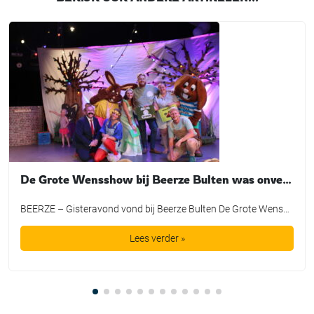
De Grote Wensshow bij Beerze Bulten was onvergetelijk
BEERZE – Gisteravond vond bij Beerze Bulten De Grote Wensshow plaats, waarbij de mooiste wensen van kinderen mochten uitkomen dankzij de Bultje Foundation. De Grote Wensshow is een jaarlijks initiatief van Beerze Bulten, speciaal bedoeld voor kinderen die wel een extra steuntje in de rug kunnen gebruiken. Zo nam Tijmen een duik in een bad vol spekjes, maakte Lieke een […]
Lees verder »