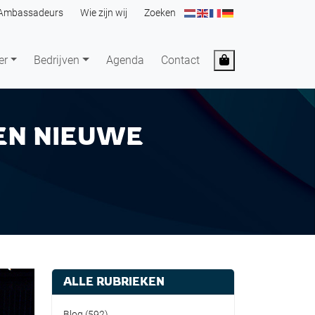
Ambassadeurs
Wie zijn wij
Zoeken
Cart
er
Bedrijven
Agenda
Contact
EEN NIEUWE
ALLE RUBRIEKEN
Blog
(592)