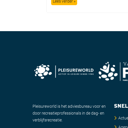
Lees verder »
SNEL
Pleisureworld is het adviesbureau voor en
door recreatieprofessionals in de dag- en
Actue
verblijfsrecreatie.
Agen