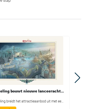
ie stap
Efteling bouwt nieuwe lanceerachtbaan Missie Luminar
Efteling breidt het attractieaanbod uit met een nieuwe thrill ride. In 2029 opent Missie Luminar, de eerste suspended launch coaster van het attractiepark. De investering bedraagt 50 miljoen euro. Bij een suspended launch coaster hangen de treinen onder de baan en worden ze gelanceerd. Het verhaal begint in een wetenschappelijk instituut, waar bezoekers op missie […]