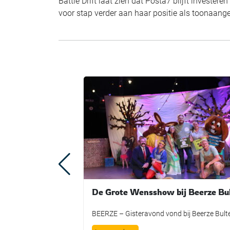
Battle Drift laat zien dat Posta7 blijft invest
voor stap verder aan haar positie als toonaang