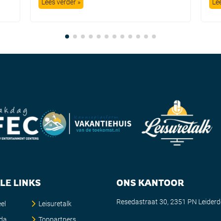
Lees verder »
Le
LE LINKS
ONS KANTOOR
Resedastraat 30, 2351 PN Leider
el
Leisuretalk
da
Toppartners