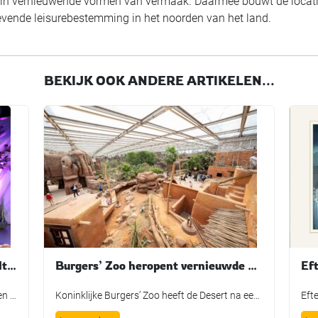
eren in vernieuwende vormen van vermaak. Daarmee bouwt de locat
evende leisurebestemming in het noorden van het land.
BEKIJK OOK ANDERE ARTIKELEN...
De Grote Wensshow bij Beerze Bulten was onvergetelijk
Burgers’ Zoo heropent vernieuwde Desert na maandenlange verbouwing
BEERZE – Gisteravond vond bij Beerze Bulten De Grote Wensshow plaats, waarbij de mooiste wensen van kinderen mochten uitkomen dankzij de Bultje Foundation. De Grote Wensshow is een jaarlijks initiatief van Beerze Bulten, speciaal bedoeld voor kinderen die wel een extra steuntje in de rug kunnen gebruiken. Zo nam Tijmen een duik in een bad vol spekjes, maakte Lieke een […]
Koninklijke Burgers’ Zoo heeft de Desert na een ingrijpende verbouwing weer geopend voor bezoekers. In de grootste overdekte rotswoestijn ter wereld zijn onder meer nieuwe dierverblijven, een aangepaste bezoekersroute en een nieuwe hoofdingang gerealiseerd. De heropening werd op 9 juli gemarkeerd met de introductie van een nieuwe diersoort: de Gopher-schildpad. Het dier is als eerste […]