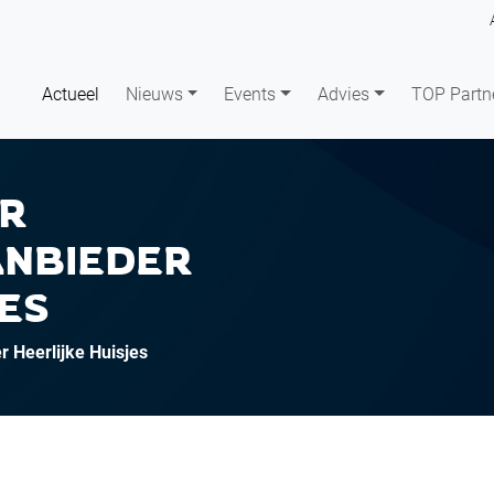
Actueel
Nieuws
Events
Advies
TOP Partn
OR
ANBIEDER
JES
 Heerlijke Huisjes