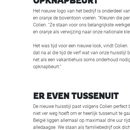
OPKNAPBEURT
Het nieuwe logo van het bedrijf is onderdeel va
en oranje de boventoon voeren. “Kleuren die perf
Colien. “Ze staan voor ons belangrijkste werkg
en oranje als verwijzing naar onze nationale kleu
Het was tijd voor een nieuwe look, vindt Colien.
dat na al die tijd de verf wat van onze huisstij
net als een vakantiehuis soms onderhoud nodig 
opknapbeurt.”
ER EVEN TUSSENUIT
De nieuwe huisstijl past volgens Colien perfect bi
niet ver weg hoeft om er heerlijk tussenuit te 
België liggen allemaal op maximaal drie uur rij
alledaagse. We staan als familiebedrijf ook dich