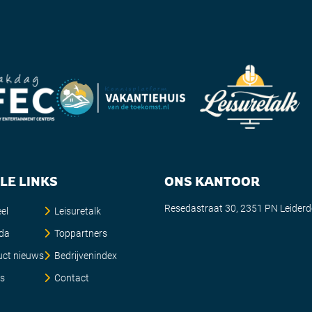
LE LINKS
ONS KANTOOR
Resedastraat 30, 2351 PN Leider
el
Leisuretalk
da
Toppartners
uct nieuws
Bedrijvenindex
es
Contact