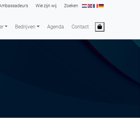
Ambassadeurs
Wie zijn wij
Zoeken
Cart
er
Bedrijven
Agenda
Contact