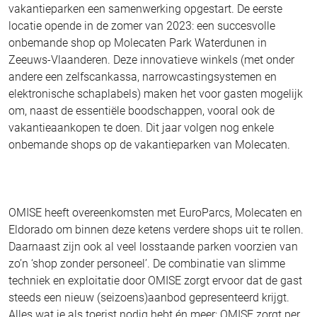
vakantieparken een samenwerking opgestart. De eerste
locatie opende in de zomer van 2023: een succesvolle
onbemande shop op Molecaten Park Waterdunen in
Zeeuws-Vlaanderen. Deze innovatieve winkels (met onder
andere een zelfscankassa, narrowcastingsystemen en
elektronische schaplabels) maken het voor gasten mogelijk
om, naast de essentiële boodschappen, vooral ook de
vakantieaankopen te doen. Dit jaar volgen nog enkele
onbemande shops op de vakantieparken van Molecaten.
OMISE heeft overeenkomsten met EuroParcs, Molecaten en
Eldorado om binnen deze ketens verdere shops uit te rollen.
Daarnaast zijn ook al veel losstaande parken voorzien van
zo’n ‘shop zonder personeel’. De combinatie van slimme
techniek en exploitatie door OMISE zorgt ervoor dat de gast
steeds een nieuw (seizoens)aanbod gepresenteerd krijgt.
Alles wat je als toerist nodig hebt én meer: OMISE zorgt per