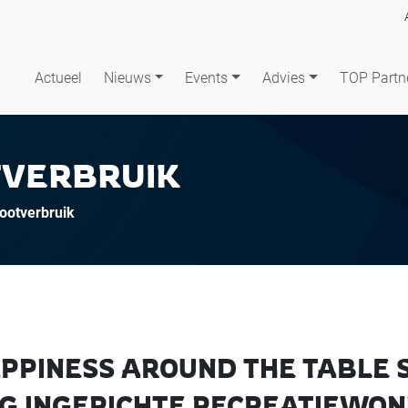
Actueel
Nieuws
Events
Advies
TOP Partn
TVERBRUIK
otverbruik
PINESS AROUND THE TABLE SI
IG INGERICHTE RECREATIEWO