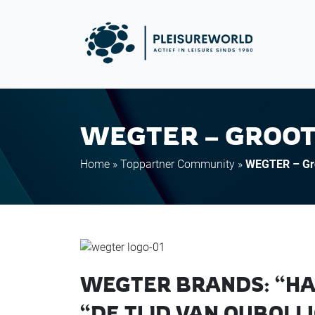
WEGTER – GROO
Home
»
Toppartner Community
»
WEGTER – Gro
WEGTER BRANDS: “HAP
“DE TIJD VAN OUBOLL