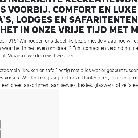
S VOORBIJ. COMFORT EN LUXE
’S, LODGES EN SAFARITENTEN.
T IN ONZE VRIJE TIJD MET 
ce 1916” Wij houden ons dagelijks bezig met de vraag hoe wij de
 waar het in het leven om draait? Écht contact en verbinding make
recht. Waarom we doen wat we doen.
tdomein “keuken en tafel” bezig met alles wat er gebeurt tusse
ofessionals. We denken graag met onze klanten mee, sourcen pr
 een breed assortiment aan servies, bestek, glaswerk, of zelfs 