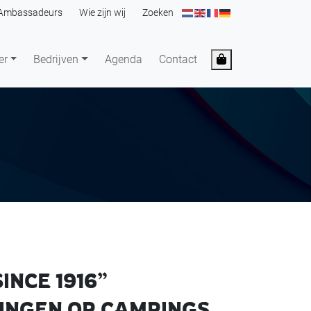
Ambassadeurs
Wie zijn wij
Zoeken
Cart
er
Bedrijven
Agenda
Contact
NCE 1916”
NINGEN OP CAMPINGS