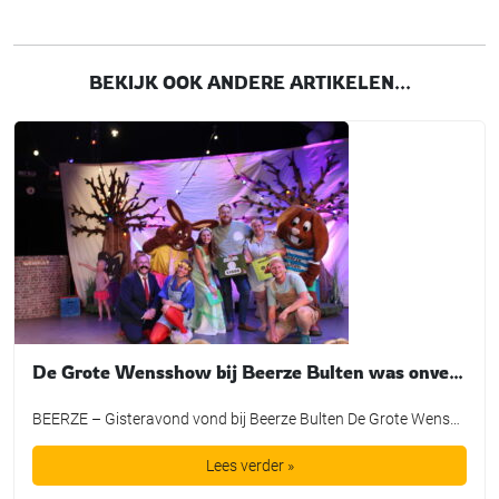
BEKIJK OOK ANDERE ARTIKELEN...
De Grote Wensshow bij Beerze Bulten was onvergetelijk
BEERZE – Gisteravond vond bij Beerze Bulten De Grote Wensshow plaats, waarbij de mooiste wensen van kinderen mochten uitkomen dankzij de Bultje Foundation. De Grote Wensshow is een jaarlijks initiatief van Beerze Bulten, speciaal bedoeld voor kinderen die wel een extra steuntje in de rug kunnen gebruiken. Zo nam Tijmen een duik in een bad vol spekjes, maakte Lieke een […]
Lees verder »