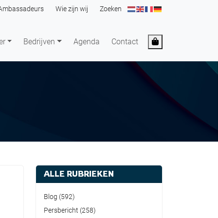
Ambassadeurs
Wie zijn wij
Zoeken
Cart
er
Bedrijven
Agenda
Contact
ALLE RUBRIEKEN
Blog
(592)
Persbericht
(258)