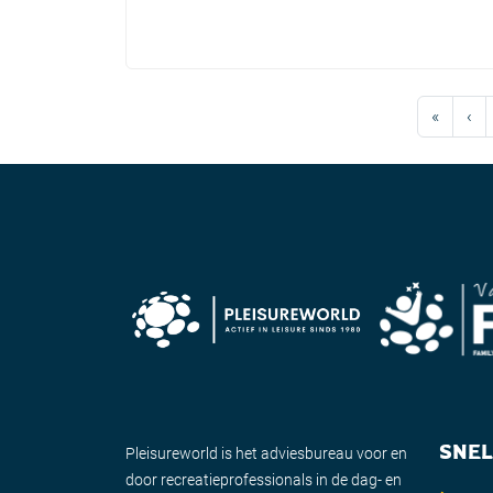
Page navigation
«
‹
SNEL
Pleisureworld is het adviesbureau voor en
door recreatieprofessionals in de dag- en