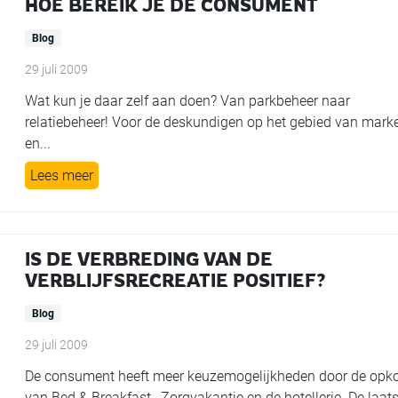
HOE BEREIK JE DE CONSUMENT
Blog
29 juli 2009
Wat kun je daar zelf aan doen? Van parkbeheer naar
relatiebeheer! Voor de deskundigen op het gebied van mark
en...
Lees meer
IS DE VERBREDING VAN DE
VERBLIJFSRECREATIE POSITIEF?
Blog
29 juli 2009
De consument heeft meer keuzemogelijkheden door de opk
van Bed & Breakfast, Zorgvakantie en de hotellerie. De laat