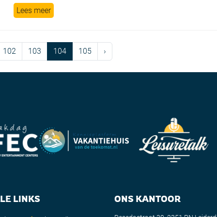
Lees meer
Page
Page
Current Page
Page
102
103
104
105
›
LE LINKS
ONS KANTOOR