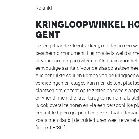
[/blank]
KRINGLOOPWINKEL HO
GENT
De leegstaande steenbakkerij, midden in een w
beschermd monument. Het mooie is wel dat men 
of voor camping activiteiten. Als basis voor het
eenvoudige sanitair. Voor de slaapplaatsen he
Alle gebruikte spullen komen van de kringloop
verdiepingen en etages kan men de tent plaatsen
plaatsen om de tent op te zetten en twee slaapz
en vriendinnen, die later terugkomen om als ste
is ook overal te horen en via een persoonlijke p
bepaalde tijden geopend en deze staat uiteraar
zoals men dat bij de zuiderburen weet te vertell
[blank h=”30″]