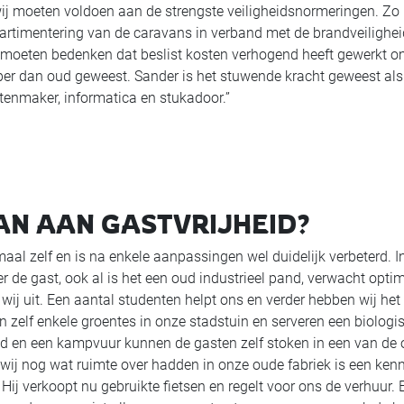
 wij moeten voldoen aan de strengste veiligheidsnormeringen. Zo
rtimentering van de caravans in verband met de brandveilighei
ng moeten bedenken dat beslist kosten verhogend heeft gewerkt 
er dan oud geweest. Sander is het stuwende kracht geweest als
enmaker, informatica en stukadoor.”
N AAN GASTVRIJHEID?
al zelf en is na enkele aanpassingen wel duidelijk verbeterd. I
ter de gast, ook al is het een oud industrieel pand, verwacht opti
ij uit. Een aantal studenten helpt ons en verder hebben wij het 
n zelf enkele groentes in onze stadstuin en serveren een biologi
end en een kampvuur kunnen de gasten zelf stoken in een van de
 wij nog wat ruimte over hadden in onze oude fabriek is een ken
ij verkoopt nu gebruikte fietsen en regelt voor ons de verhuur. 