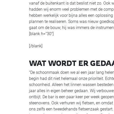
vanaf de buitenkant is dat beslist niet zo. Ook
hadden wij enorm veel problemen met de compa
hebben werkelijk voor bijna alles een oplossi
plannen te realiseren. Soms was nieuw goedkop
gaat om de bouw; hij was immers de instrument
[blank h=”30″]
[/blank]
WAT WORDT ER GEDAA
“De schoonmaak doen we al een jaar lang helema
begin had dit niet helemaal onze prioriteit. Ech
schoonheid. Alleen het linnen wassen besteden w
jaar alles in eigen beheer gedaan. Wij verbouwe
ontbijt. De bar is een paar keer per week geop
steenovens. Ook verhuren wij fietsen, en omdat
ons zelfs een tweedehands fietsenzaak gestart. H