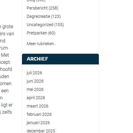
Persbericht
(258)
Dagrecreatie
(123)
Uncategorized
(105)
n grote
Pretparken
(60)
ers van
and
Meer rubrieken..
trum
. Met
ARCHIEF
ncept.
 hoofd
juli 2026
ouden
juni 2026
ekomen
mei 2026
 een
an
april 2026
ligt er
maart 2026
 zelfs
februari 2026
januari 2026
december 2025