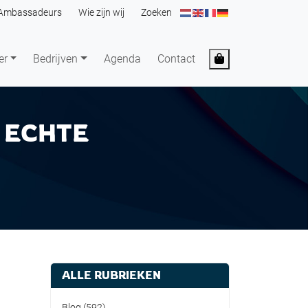
Ambassadeurs
Wie zijn wij
Zoeken
Cart
er
Bedrijven
Agenda
Contact
 ECHTE
ALLE RUBRIEKEN
Blog
(592)