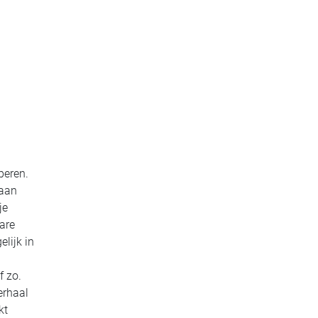
peren.
 aan
je
bare
lijk in
f zo.
erhaal
kt