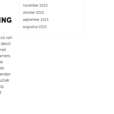
november 2025
oktober 2025
ING
september 2025
augustus 2025
tus van
 decor
 met
kamers.
le
ier
rienden
Muziek
 op
t’