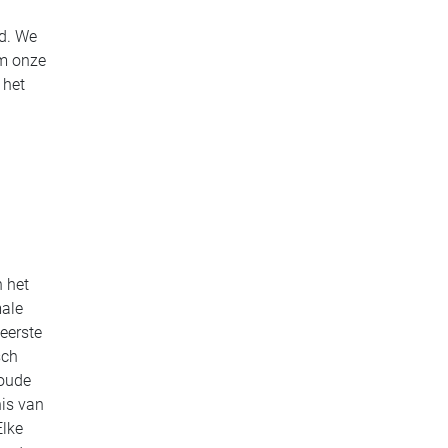
d. We
om onze
 het
n het
male
eerste
sch
 oude
nis van
Elke