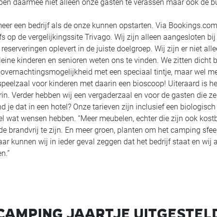
pen daarmee niet alleen onze gasten te verassen maar ook de b
meer een bedrijf als de onze kunnen opstarten. Via Bookings.co
s op de vergelijkingssite Trivago. Wij zijn alleen aangesloten bij
eserveringen oplevert in de juiste doelgroep. Wij zijn er niet all
ine kinderen en senioren weten ons te vinden. We zitten dicht bi
overnachtingsmogelijkheid met een speciaal tintje, maar wel m
e speelzaal voor kinderen met daarin een bioscoop! Uiteraard is h
. Verder hebben wij een vergaderzaal en voor de gasten die ze
je dat in een hotel? Onze tarieven zijn inclusief een biologisch
 wel wat wensen hebben. “Meer meubelen, echter die zijn ook kost
randvrij te zijn. En meer groen, planten om het camping sfeer
aar kunnen wij in ieder geval zeggen dat het bedrijf staat en wij 
n.”
AMPING JAARTJE UITGESTEL