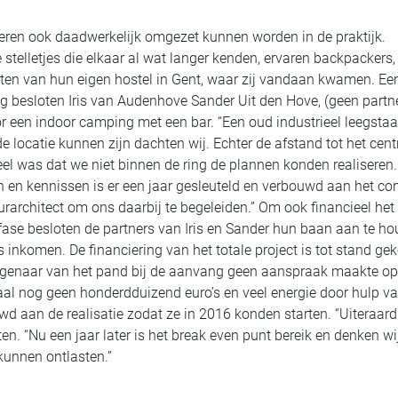
geren ook daadwerkelijk omgezet kunnen worden in de praktijk.
elletjes die elkaar al wat langer kenden, ervaren backpackers,
ten van hun eigen hostel in Gent, waar zij vandaan kwamen. Ee
ug besloten Iris van Audenhove Sander Uit den Hove, (geen partn
or een indoor camping met een bar. “Een oud industrieel leegsta
 locatie kunnen zijn dachten wij. Echter de afstand tot het cen
el was dat we niet binnen de ring de plannen konden realiseren
en en kennissen is er een jaar gesleuteld en verbouwd aan het co
rarchitect om ons daarbij te begeleiden.” Om ook financieel het
ase besloten de partners van Iris en Sander hun baan aan te h
s inkomen. De financiering van het totale project is tot stand g
 eigenaar van het pand bij de aanvang geen aanspraak maakte op
taal nog geen honderdduizend euro’s en veel energie door hulp v
d aan de realisatie zodat ze in 2016 konden starten. “Uiteraard 
ten. “Nu een jaar later is het break even punt bereik en denken wij
unnen ontlasten.”