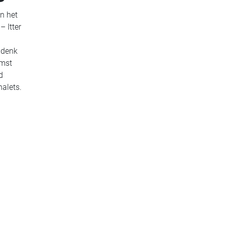
n het
 Itter
f denk
omst
d
alets.