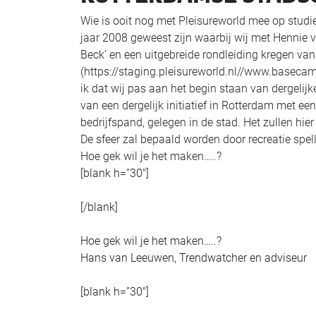
Wie is ooit nog met Pleisureworld mee op studi
jaar 2008 geweest zijn waarbij wij met Hennie v
Beck’ en een uitgebreide rondleiding kregen va
(https://staging.pleisureworld.nl//www.basecamp
ik dat wij pas aan het begin staan van dergeli
van een dergelijk initiatief in Rotterdam met e
bedrijfspand, gelegen in de stad. Het zullen h
De sfeer zal bepaald worden door recreatie spe
Hoe gek wil je het maken…..?
[blank h=”30″]
[/blank]
Hoe gek wil je het maken…..?
Hans van Leeuwen, Trendwatcher en adviseur
[blank h=”30″]