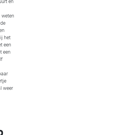
uurt en
m weten
 de
een
j het
et een
et een
lf
baar
tje
al weer
D