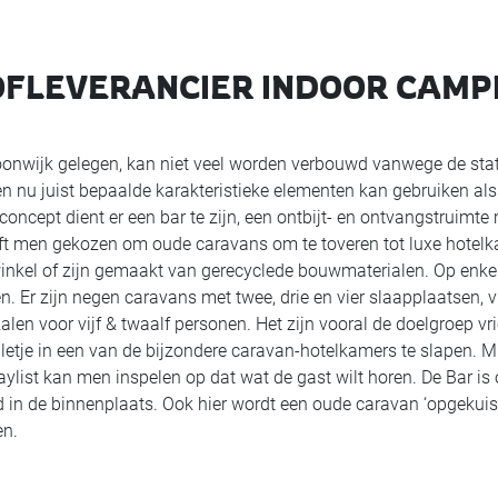
FLEVERANCIER INDOOR CAMP
oonwijk gelegen, kan niet veel worden verbouwd vanwege de sta
nu juist bepaalde karakteristieke elementen kan gebruiken als
 concept dient er een bar te zijn, een ontbijt- en ontvangstruimte
eft men gekozen om oude caravans om te toveren tot luxe hotel
winkel of zijn gemaakt van gerecyclede bouwmaterialen. Op enke
. Er zijn negen caravans met twee, drie en vier slaapplaatsen, v
alen voor vijf & twaalf personen. Het zijn vooral de doelgroep v
lletje in een van de bijzondere caravan-hotelkamers te slapen. 
laylist kan men inspelen op dat wat de gast wilt horen. De Bar is
d in de binnenplaats. Ook hier wordt een oude caravan ‘opgekuis
en.