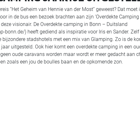
ereis “Het Geheim van Hennie van der Most” geweest? Dat moet i
oor in de bus een bezoek brachten aan zijn ‘Overdekte Camping –
n deze visionair. De Overdekte camping in Bonn – Duitsland
-bonn.de/) heeft gediend als inspiratie voor Iris en Sander. Zel
jke bijzondere stadshotels met een mix van Glamping. Zo is de k
en jaar uitgesteld. Ook hier komt een overdekte camping in een ou
ier geen oude caravans worden maar wordt er meer gedacht aan ch
llen zoals een jou de boulles baan en de opkomende zon.