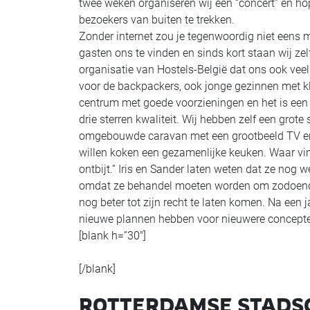
twee weken organiseren wij een “concert” en ho
bezoekers van buiten te trekken.
Zonder internet zou je tegenwoordig niet eens 
gasten ons te vinden en sinds kort staan wij zelf
organisatie van Hostels-België dat ons ook veel r
voor de backpackers, ook jonge gezinnen met kle
centrum met goede voorzieningen en het is een 
drie sterren kwaliteit. Wij hebben zelf een grot
omgebouwde caravan met een grootbeeld TV erin
willen koken een gezamenlijke keuken. Waar vind 
ontbijt.” Iris en Sander laten weten dat ze nog
omdat ze behandel moeten worden om zodoende b
nog beter tot zijn recht te laten komen. Na een j
nieuwe plannen hebben voor nieuwere concepte
[blank h=”30″]
[/blank]
ROTTERDAMSE STADSC