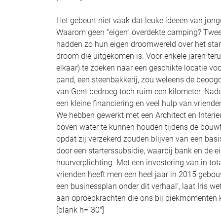
Het gebeurt niet vaak dat leuke ideeën van jon
Waarom geen “eigen” overdekte camping? Twee st
hadden zo hun eigen droomwereld over het star
droom die uitgekomen is. Voor enkele jaren ter
elkaar) te zoeken naar een geschikte locatie vo
pand, een steenbakkerij, zou weleens de beoogde
van Gent bedroeg toch ruim een kilometer. Nade
een kleine financiering en veel hulp van vriend
We hebben gewerkt met een Architect en Interieu
boven water te kunnen houden tijdens de bouwf
opdat zij verzekerd zouden blijven van een basi
door een starterssubsidie, waarbij bank en de
huurverplichting. Met een investering van in to
vrienden heeft men een heel jaar in 2015 gebouw
een businessplan onder dit verhaal’, laat Iris we
aan oproepkrachten die ons bij piekmomenten k
[blank h=”30″]