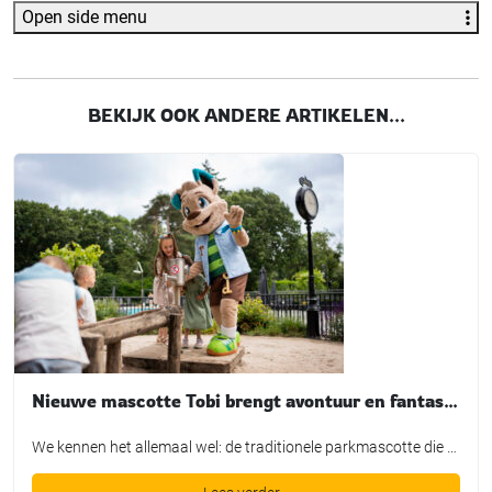
Open side menu
BEKIJK OOK ANDERE ARTIKELEN...
Nieuwe mascotte Tobi brengt avontuur en fantasie tot leven bij TopParken
We kennen het allemaal wel: de traditionele parkmascotte die plichtsgetrouw een rondje loopt, high-fives uitdeelt en poseert voor de foto. Leuk voor het fotoboek, maar is het in de huidige recreatiemarkt nog genoeg? TopParken laat met de lancering van hun nieuwe karakter ‘Tobi’ zien dat een mascotte allang geen los marketingtooltje meer is. Het is […]