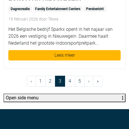
Dagrecreatie
Family Entertainment Centers
Persbericht
19 februari 2026
door
Tessa
Het Belgische bedrijf Sparkx opent in het najaar van
2026 een vestiging in Nieuwegein. Daarmee haalt
Nederland het grootste indoorsportpretpark...
Lees meer
Page navigation
Page
Page
Current Page
Page
Page
‹
1
2
3
4
5
›
»
Open side menu