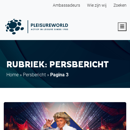
Ambassadeurs
Wie zijn wij
Zoeken
Me
RUBRIEK: PERSBERICHT
Home
»
Persbericht
»
Pagina 3