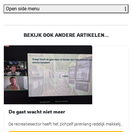
Open side menu
BEKIJK OOK ANDERE ARTIKELEN...
De gast wacht niet meer
De recreatiesector heeft het zichzelf jarenlang redelijk makkelijk gemaakt. Een gast boekte een vakantie, kreeg een bevestiging, arriveerde bij de receptie, haalde een sleutel op en begon aan zijn verblijf. Dat proces werkte prima. Totdat de verwachtingen van gasten veranderden. Tijdens de online webinar Level Up! van Pleisureworld en Recreatie Beleving kwam die verandering vanuit […]