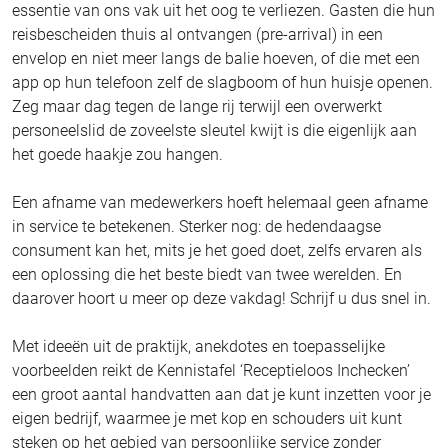
essentie van ons vak uit het oog te verliezen. Gasten die hun
reisbescheiden thuis al ontvangen (pre-arrival) in een
envelop en niet meer langs de balie hoeven, of die met een
app op hun telefoon zelf de slagboom of hun huisje openen.
Zeg maar dag tegen de lange rij terwijl een overwerkt
personeelslid de zoveelste sleutel kwijt is die eigenlijk aan
het goede haakje zou hangen.
Een afname van medewerkers hoeft helemaal geen afname
in service te betekenen. Sterker nog: de hedendaagse
consument kan het, mits je het goed doet, zelfs ervaren als
een oplossing die het beste biedt van twee werelden. En
daarover hoort u meer op deze vakdag! Schrijf u dus snel in.
Met ideeën uit de praktijk, anekdotes en toepasselijke
voorbeelden reikt de Kennistafel ‘Receptieloos Inchecken’
een groot aantal handvatten aan dat je kunt inzetten voor je
eigen bedrijf, waarmee je met kop en schouders uit kunt
steken op het gebied van persoonlijke service zonder