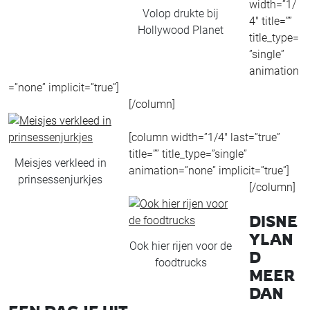
width=”1/
Volop drukte bij
4″ title=””
Hollywood Planet
title_type=
”single”
animation
=”none” implicit=”true”]
[/column]
[column width=”1/4″ last=”true”
title=”” title_type=”single”
Meisjes verkleed in
animation=”none” implicit=”true”]
prinsessenjurkjes
[/column]
DISNE
YLAN
Ook hier rijen voor de
D
foodtrucks
MEER
DAN