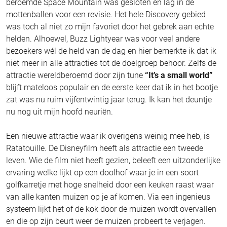
beroemde Space Mountain was gesloten en lag in de
mottenballen voor een revisie. Het hele Discovery gebied
was toch al niet zo mijn favoriet door het gebrek aan echte
helden. Alhoewel, Buzz Lightyear was voor veel andere
bezoekers wél de held van de dag en hier bemerkte ik dat ik
niet meer in alle attracties tot de doelgroep behoor. Zelfs de
attractie wereldberoemd door zijn tune
“It’s a small world”
blijft mateloos populair en de eerste keer dat ik in het bootje
zat was nu ruim vijfentwintig jaar terug. Ik kan het deuntje
nu nog uit mijn hoofd neuriën.
Een nieuwe attractie waar ik overigens weinig mee heb, is
Ratatouille. De Disneyfilm heeft als attractie een tweede
leven. Wie de film niet heeft gezien, beleeft een uitzonderlijke
ervaring welke lijkt op een doolhof waar je in een soort
golfkarretje met hoge snelheid door een keuken raast waar
van alle kanten muizen op je af komen. Via een ingenieus
systeem lijkt het of de kok door de muizen wordt overvallen
en die op zijn beurt weer de muizen probeert te verjagen.