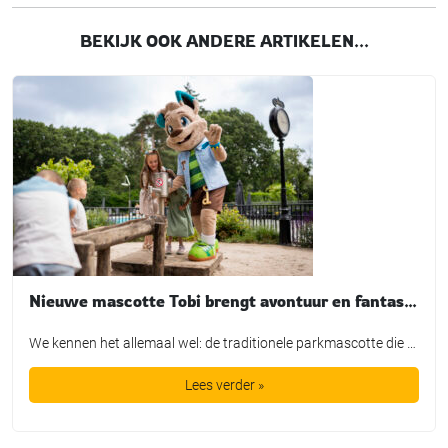
BEKIJK OOK ANDERE ARTIKELEN...
Nieuwe mascotte Tobi brengt avontuur en fantasie tot leven bij TopParken
We kennen het allemaal wel: de traditionele parkmascotte die plichtsgetrouw een rondje loopt, high-fives uitdeelt en poseert voor de foto. Leuk voor het fotoboek, maar is het in de huidige recreatiemarkt nog genoeg? TopParken laat met de lancering van hun nieuwe karakter ‘Tobi’ zien dat een mascotte allang geen los marketingtooltje meer is. Het is […]
Lees verder »