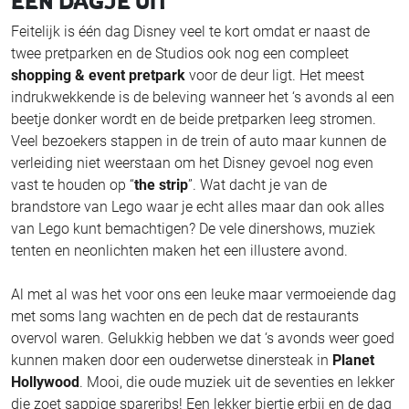
EEN DAGJE UIT
Feitelijk is één dag Disney veel te kort omdat er naast de
twee pretparken en de Studios ook nog een compleet
shopping & event pretpark
voor de deur ligt. Het meest
indrukwekkende is de beleving wanneer het ‘s avonds al een
beetje donker wordt en de beide pretparken leeg stromen.
Veel bezoekers stappen in de trein of auto maar kunnen de
verleiding niet weerstaan om het Disney gevoel nog even
vast te houden op “
the strip
”. Wat dacht je van de
brandstore van Lego waar je echt alles maar dan ook alles
van Lego kunt bemachtigen? De vele dinershows, muziek
tenten en neonlichten maken het een illustere avond.
Al met al was het voor ons een leuke maar vermoeiende dag
met soms lang wachten en de pech dat de restaurants
overvol waren. Gelukkig hebben we dat ‘s avonds weer goed
kunnen maken door een ouderwetse dinersteak in
Planet
Hollywood
. Mooi, die oude muziek uit de seventies en lekker
die zoet sappige spareribs! Een lekker biertje erbij en de dag