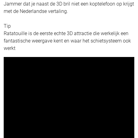
Jammer dat je naast de 3D bril niet een koptelefoon op krijgt
met de Nederlandse vertaling.
Tip
Ratatouille is de eerste echte 3D attractie die werkelijk een
fantastische weergave kent en waar het schietsysteem ook
werkt