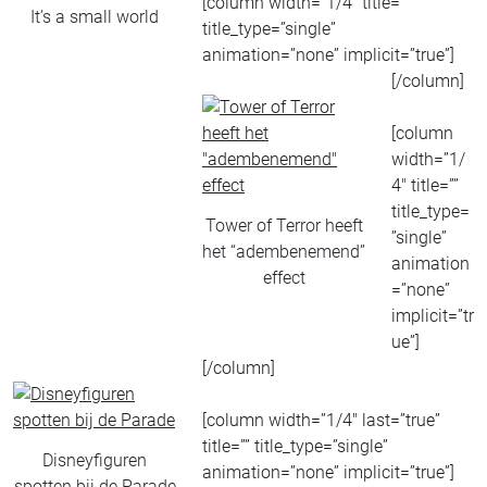
[column width=”1/4″ title=””
It’s a small world
title_type=”single”
animation=”none” implicit=”true”]
[/column]
[column
width=”1/
4″ title=””
title_type=
Tower of Terror heeft
”single”
het “adembenemend”
animation
effect
=”none”
implicit=”tr
ue”]
[/column]
[column width=”1/4″ last=”true”
title=”” title_type=”single”
Disneyfiguren
animation=”none” implicit=”true”]
spotten bij de Parade