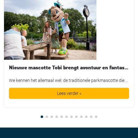
Nieuwe mascotte Tobi brengt avontuur en fantasie tot leven bij TopParken
We kennen het allemaal wel: de traditionele parkmascotte die plichtsgetrouw een rondje loopt, high-fives uitdeelt en poseert voor de foto. Leuk voor het fotoboek, maar is het in de huidige recreatiemarkt nog genoeg? TopParken laat met de lancering van hun nieuwe karakter ‘Tobi’ zien dat een mascotte allang geen los marketingtooltje meer is. Het is […]
Lees verder »