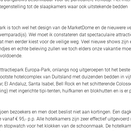
 tegenstelling tot de slaapkamers waar ook uitstekende bedden
k is toch wel het design van de MarketDome en de nieuwere ve
mparadijs). Wel moet ik constateren dat spectaculaire attracti
t men eerder kiest voor de veilige weg. Veel nieuwe shows zijn 
ndjes en echte beleving zullen we toch elders onze vakantie mo
 voldoende.
 attractiepark Europa-Park, onlangs nog uitgeroepen tot het beste
 grootste hotelcomplex van Duitsland met duizenden bedden in vij
r, El Andaluz, Santa Isabel, Bell Rock en het schitterende Coloss
) met ingerichte tipi-tenten, huifkarren en blokhutten en is er 
ljoen bezoekers en men doet beslist niet aan kortingen. Een dagk
 vanaf € 95,- p.p. Alle hotelkamers zijn zeer effectief uitgevoerd
geen stopwatch voor het klokken van de schoonmaak. De hotelka