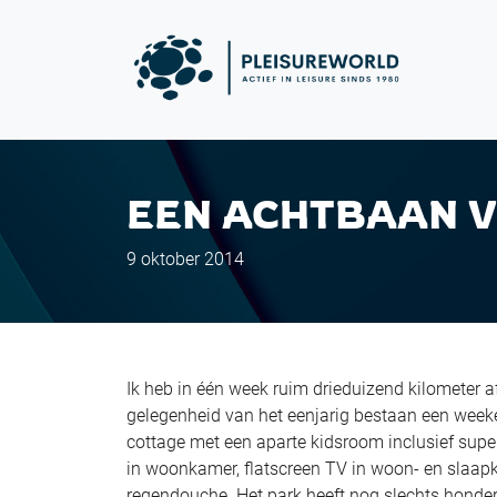
EEN ACHTBAAN V
9 oktober 2014
Ik heb in één week ruim drieduizend kilometer a
gelegenheid van het eenjarig bestaan een weeke
cottage met een aparte kidsroom inclusief sup
in woonkamer, flatscreen TV in woon- en slaap
regendouche. Het park heeft nog slechts honder