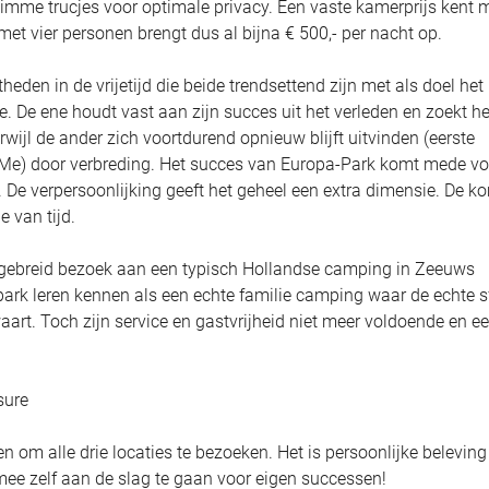
limme trucjes voor optimale privacy. Een vaste kamerprijs kent 
met vier personen brengt dus al bijna € 500,- per nacht op.
eden in de vrijetijd die beide trendsettend zijn met als doel het
 De ene houdt vast aan zijn succes uit het verleden en zoekt he
wijl de ander zich voortdurend opnieuw blijft uitvinden (eerste
 Me) door verbreding. Het succes van Europa-Park komt mede voo
rd. De verpersoonlijking geeft het geheel een extra dimensie. De k
e van tijd.
itgebreid bezoek aan een typisch Hollandse camping in Zeeuws
ark leren kennen als een echte familie camping waar de echte s
aart. Toch zijn service en gastvrijheid niet meer voldoende en e
sure
 om alle drie locaties te bezoeken. Het is persoonlijke beleving 
ee zelf aan de slag te gaan voor eigen successen!