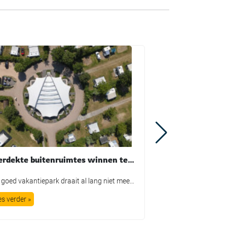
Overdekte buitenruimtes winnen terrein in de recreatiesector
Een goed vakantiepark draait al lang niet meer alleen om comfortabele accommodaties. Ook de buitenruimte bepaalt in toenemende mate hoe gasten hun verblijf ervaren. Denk aan groen, speelvoorzieningen en terrassen, maar ook aan plekken waar bezoekers prettig buiten kunnen zitten als de zon fel schijnt of juist een regenbui overtrekt. Die ontwikkeling zorgt ervoor dat […]
es verder »
Lees verder »