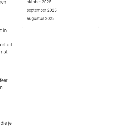
men
oktober 2025
september 2025
augustus 2025
t in
rt uit
omst
feer
en
die je