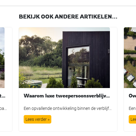
BEKIJK OOK ANDERE ARTIKELEN...
Nieuwe mascotte Tobi brengt avontuur en fantasie tot leven bij TopParken
Waarom luxe tweepersoonsverblijven steeds populairder worden. Langs de Polder laat zien hoe een kleinschalig concept inspeelt op de veranderende vraag in de recreatiesector.
We kennen het allemaal wel: de traditionele parkmascotte die plichtsgetrouw een rondje loopt, high-fives uitdeelt en poseert voor de foto. Leuk voor het fotoboek, maar is het in de huidige recreatiemarkt nog genoeg? TopParken laat met de lancering van hun nieuwe karakter ‘Tobi’ zien dat een mascotte allang geen los marketingtooltje meer is. Het is […]
Een opvallende ontwikkeling binnen de verblijfsrecreatie is de groeiende vraag naar accommodaties voor twee personen. Steeds meer stellen (van 30 tot 70+ jaar) kiezen voor een korte vakantie of een weekend weg, waarbij men kiest voor de combinatie privacy, luxe en comfort, in een persoonlijke en onderscheidende setting. Het kleinschalige vakantiepark Langs de Polder in […]
Lees verder »
Le