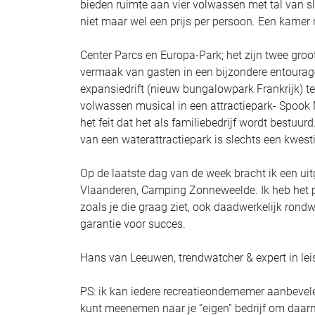
bieden ruimte aan vier volwassen met tal van s
niet maar wel een prijs per persoon. Een kamer 
Center Parcs en Europa-Park; het zijn twee grooth
vermaak van gasten in een bijzondere entourage.
expansiedrift (nieuw bungalowpark Frankrijk) ter
volwassen musical in een attractiepark- Spook
het feit dat het als familiebedrijf wordt bestuu
van een waterattractiepark is slechts een kwesti
Op de laatste dag van de week bracht ik een u
Vlaanderen, Camping Zonneweelde. Ik heb het p
zoals je die graag ziet, ook daadwerkelijk rondw
garantie voor succes.
Hans van Leeuwen, trendwatcher & expert in lei
PS: ik kan iedere recreatieondernemer aanbevelen
kunt meenemen naar je “eigen” bedrijf om daarm