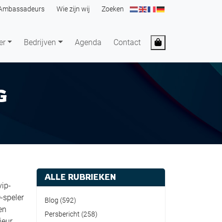
Ambassadeurs
Wie zijn wij
Zoeken
Cart
er
Bedrijven
Agenda
Contact
G
ALLE RUBRIEKEN
vip-
-speler
Blog
(592)
en
Persbericht
(258)
ieur