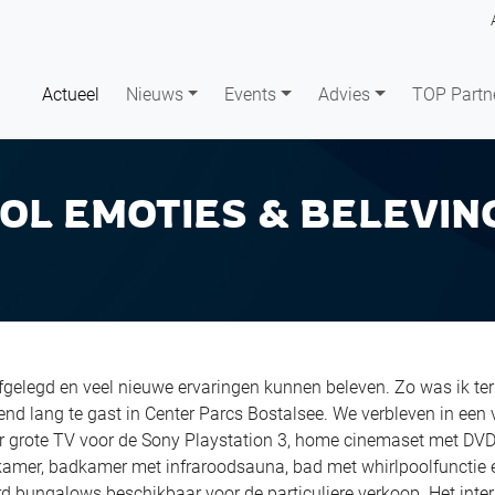
Actueel
Nieuws
Events
Advies
TOP Partn
OL EMOTIES & BELEVIN
fgelegd en veel nieuwe ervaringen kunnen beleven. Zo was ik ter
nd lang te gast in Center Parcs Bostalsee. We verbleven in een 
er grote TV voor de Sony Playstation 3, home cinemaset met DVD
kamer, badkamer met infraroodsauna, bad met whirlpoolfunctie 
d bungalows beschikbaar voor de particuliere verkoop. Het inter