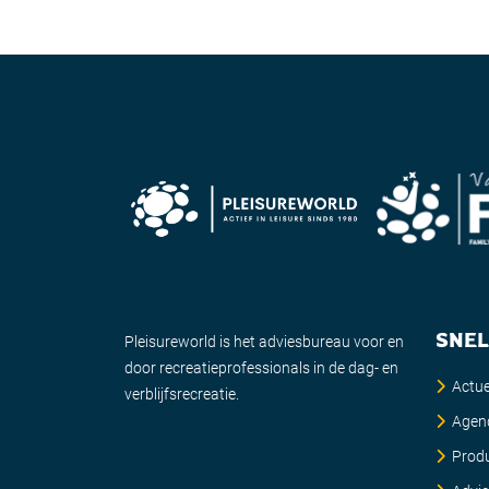
SNEL
Pleisureworld is het adviesbureau voor en
door recreatieprofessionals in de dag- en
Actue
verblijfsrecreatie.
Agen
Prod