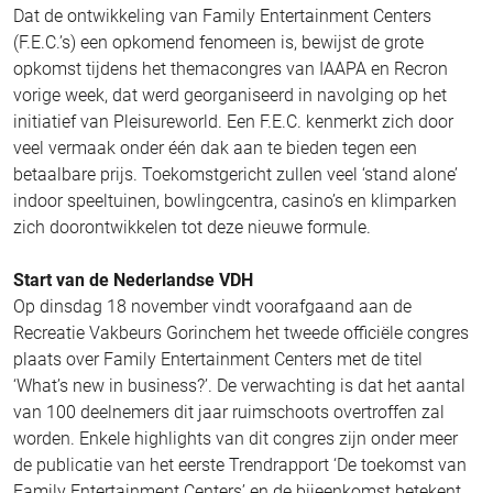
Dat de ontwikkeling van Family Entertainment Centers
(F.E.C.’s) een opkomend fenomeen is, bewijst de grote
opkomst tijdens het themacongres van IAAPA en Recron
vorige week, dat werd georganiseerd in navolging op het
initiatief van Pleisureworld. Een F.E.C. kenmerkt zich door
veel vermaak onder één dak aan te bieden tegen een
betaalbare prijs. Toekomstgericht zullen veel ‘stand alone’
indoor speeltuinen, bowlingcentra, casino’s en klimparken
zich doorontwikkelen tot deze nieuwe formule.
Start van de Nederlandse VDH
Op dinsdag 18 november vindt voorafgaand aan de
Recreatie Vakbeurs Gorinchem het tweede officiële congres
plaats over Family Entertainment Centers met de titel
‘What’s new in business?’. De verwachting is dat het aantal
van 100 deelnemers dit jaar ruimschoots overtroffen zal
worden. Enkele highlights van dit congres zijn onder meer
de publicatie van het eerste Trendrapport ‘De toekomst van
Family Entertainment Centers’ en de bijeenkomst betekent