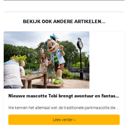
BEKIJK OOK ANDERE ARTIKELEN...
Nieuwe mascotte Tobi brengt avontuur en fantasie tot leven bij TopParken
We kennen het allemaal wel: de traditionele parkmascotte die plichtsgetrouw een rondje loopt, high-fives uitdeelt en poseert voor de foto. Leuk voor het fotoboek, maar is het in de huidige recreatiemarkt nog genoeg? TopParken laat met de lancering van hun nieuwe karakter ‘Tobi’ zien dat een mascotte allang geen los marketingtooltje meer is. Het is […]
Lees verder »