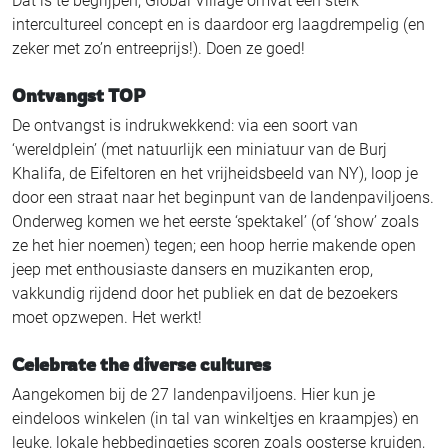
Dat is te begrijpen, Global Village omvat een sterk
intercultureel concept en is daardoor erg laagdrempelig (en
zeker met zo’n entreeprijs!). Doen ze goed!
Ontvangst TOP
De ontvangst is indrukwekkend: via een soort van
‘wereldplein’ (met natuurlijk een miniatuur van de Burj
Khalifa, de Eifeltoren en het vrijheidsbeeld van NY), loop je
door een straat naar het beginpunt van de landenpaviljoens.
Onderweg komen we het eerste ‘spektakel’ (of ‘show’ zoals
ze het hier noemen) tegen; een hoop herrie makende open
jeep met enthousiaste dansers en muzikanten erop,
vakkundig rijdend door het publiek en dat de bezoekers
moet opzwepen. Het werkt!
Celebrate the diverse cultures
Aangekomen bij de 27 landenpaviljoens. Hier kun je
eindeloos winkelen (in tal van winkeltjes en kraampjes) en
leuke, lokale hebbedingetjes scoren zoals oosterse kruiden,