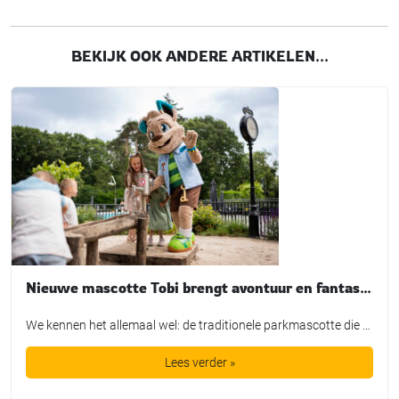
BEKIJK OOK ANDERE ARTIKELEN...
Nieuwe mascotte Tobi brengt avontuur en fantasie tot leven bij TopParken
We kennen het allemaal wel: de traditionele parkmascotte die plichtsgetrouw een rondje loopt, high-fives uitdeelt en poseert voor de foto. Leuk voor het fotoboek, maar is het in de huidige recreatiemarkt nog genoeg? TopParken laat met de lancering van hun nieuwe karakter ‘Tobi’ zien dat een mascotte allang geen los marketingtooltje meer is. Het is […]
Lees verder »