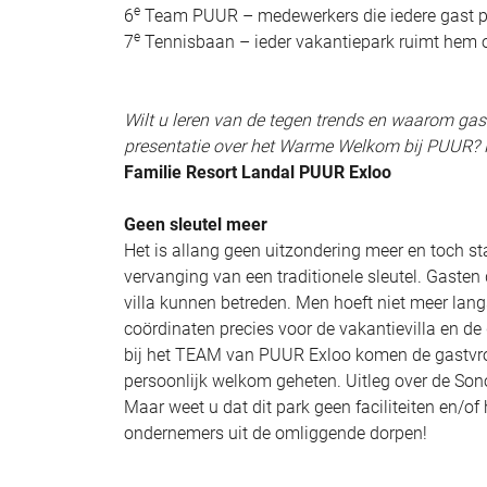
e
6
Team PUUR – medewerkers die iedere gast p
e
7
Tennisbaan – ieder vakantiepark ruimt hem op
Wilt u leren van de tegen trends en waarom ga
presentatie over het Warme Welkom bij PUUR?
Familie Resort Landal PUUR Exloo
Geen sleutel meer
Het is allang geen uitzondering meer en toch st
vervanging van een traditionele sleutel. Gast
villa kunnen betreden. Men hoeft niet meer langs
coördinaten precies voor de vakantievilla en d
bij het TEAM van PUUR Exloo komen de gastvrou
persoonlijk welkom geheten. Uitleg over de Son
Maar weet u dat dit park geen faciliteiten en/of
ondernemers uit de omliggende dorpen!