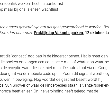
ersoonlijk welkom heet na aankomst
 maar bij ons is er een wachtlijst
sten anders gewend zijn om als gast gewaardeerd te worden. Be
 Kom dan naar onze
Praktijkdag Vakantieparken
, 12 oktober, L
aat dit “concept” nog pas in de kinderschoenen. Het is meer dan
en die boeken ontvangen een code per e-mail of whatsapp waarme
 de receptie want die is er niet meer. De auto stopt via de Googl
e deur gaat via de mobiele code open. Zodra dit signaal wordt o
wen in beweging. Nog voordat de gast het beseft wordt hij
os, Sun Shower of waar de kinderbedjes staan is vanzelfspreken
 horeca heeft en een Online verbinding heeft gelegd met de