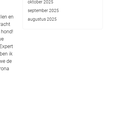
oktober 2025
september 2025
llen en
augustus 2025
racht
 hond!
we
Expert
 ben ik
 we de
orona