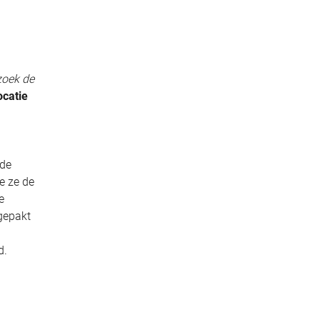
zoek de
ocatie
 de
e ze de
e
pgepakt
d.