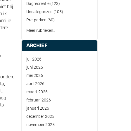
Dagrecreatie
(123)
et blij
Uncategorized
(105)
n ik
Pretparken
(60)
amilie
dere
Meer rubrieken..
ARCHIEF
n
juli 2026
e
juni 2026
mei 2026
zondere
ta,
april 2026
t,
maart 2026
nog
februari 2026
ts
januari 2026
december 2025
november 2025