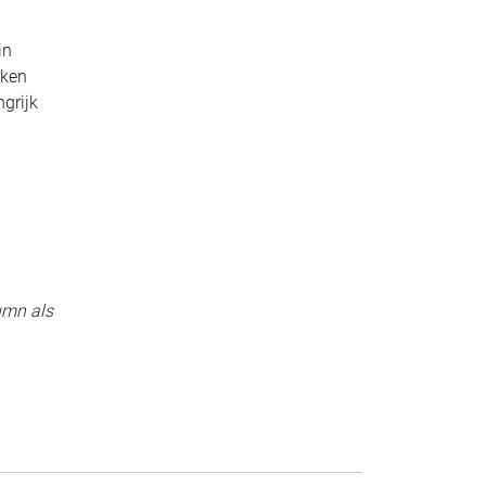
in
rken
ngrijk
umn als