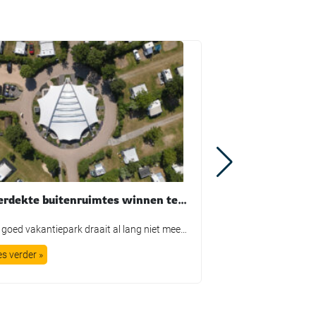
Overdekte buitenruimtes winnen terrein in de recreatiesector
Een goed vakantiepark draait al lang niet meer alleen om comfortabele accommodaties. Ook de buitenruimte bepaalt in toenemende mate hoe gasten hun verblijf ervaren. Denk aan groen, speelvoorzieningen en terrassen, maar ook aan plekken waar bezoekers prettig buiten kunnen zitten als de zon fel schijnt of juist een regenbui overtrekt. Die ontwikkeling zorgt ervoor dat […]
es verder »
Lees verder »