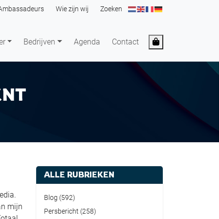
Ambassadeurs
Wie zijn wij
Zoeken
Cart
er
Bedrijven
Agenda
Contact
ENT
ALLE RUBRIEKEN
edia.
Blog
(592)
an mijn
Persbericht
(258)
Totaal