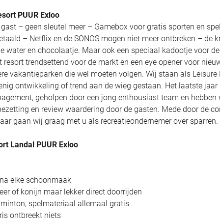
Resort PUUR Exloo
e gast – geen sleutel meer – Gamebox voor gratis sporten en spe
taald – Netflix en de SONOS mogen niet meer ontbreken – de k
e water en chocolaatje. Maar ook een speciaal kadootje voor de
it resort trendsettend voor de markt en een eye opener voor nieu
ere vakantieparken die wel moeten volgen. Wij staan als Leisure 
menig ontwikkeling of trend aan de wieg gestaan. Het laatste jaar
nagement, geholpen door een jong enthousiast team en hebben
ezetting en review waardering door de gasten. Mede door de c
 daar gaan wij graag met u als recreatieondernemer over sparren.
ort Landal PUUR Exloo
e na elke schoonmaak
eer of konijn maar lekker direct doorrijden
minton, spelmateriaal allemaal gratis
ris ontbreekt niets