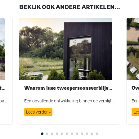
BEKIJK OOK ANDERE ARTIKELEN...
Nieuwe mascotte Tobi brengt avontuur en fantasie tot leven bij TopParken
Waarom luxe tweepersoonsverblijven steeds populairder worden. Langs de Polder laat zien hoe een kleinschalig concept inspeelt op de veranderende vraag in de recreatiesector.
We kennen het allemaal wel: de traditionele parkmascotte die plichtsgetrouw een rondje loopt, high-fives uitdeelt en poseert voor de foto. Leuk voor het fotoboek, maar is het in de huidige recreatiemarkt nog genoeg? TopParken laat met de lancering van hun nieuwe karakter ‘Tobi’ zien dat een mascotte allang geen los marketingtooltje meer is. Het is […]
Een opvallende ontwikkeling binnen de verblijfsrecreatie is de groeiende vraag naar accommodaties voor twee personen. Steeds meer stellen (van 30 tot 70+ jaar) kiezen voor een korte vakantie of een weekend weg, waarbij men kiest voor de combinatie privacy, luxe en comfort, in een persoonlijke en onderscheidende setting. Het kleinschalige vakantiepark Langs de Polder in […]
Lees verder »
Le