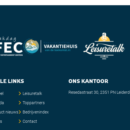
LE LINKS
ONS KANTOOR
Resedastraat 30, 2351 PN Leider
el
Leisuretalk
da
Toppartners
uct nieuws
Bedrijvenindex
es
Contact