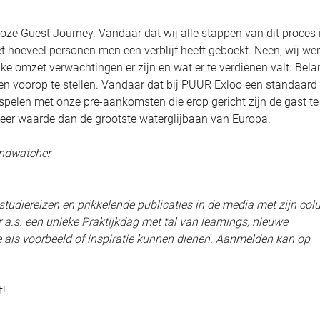
loze Guest Journey. Vandaar dat wij alle stappen van dit proces 
t hoeveel personen men een verblijf heeft geboekt. Neen, wij we
ke omzet verwachtingen er zijn en wat er te verdienen valt. Bela
llen voorop te stellen. Vandaar dat bij PUUR Exloo een standaard
pelen met onze pre-aankomsten die erop gericht zijn de gast te
eer waarde dan de grootste waterglijbaan van Europa.
endwatcher
udiereizen en prikkelende publicaties in de media met zijn col
a.s. een unieke Praktijkdag met tal van learnings, nieuwe
ie als voorbeeld of inspiratie kunnen dienen. Aanmelden kan op
t!