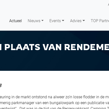
Actueel
Nieuws
Events
Advies
TOP Partn
N PLAATS VAN RENDEM
j!
 reuring in de markt ontstond na alweer zo’n losse flodder in de m
n menig parkmanager van een bungalowpark op een publicatie v
e verdwijnt”. Dat was in de tijd van de Recreavakkrant, Camping 