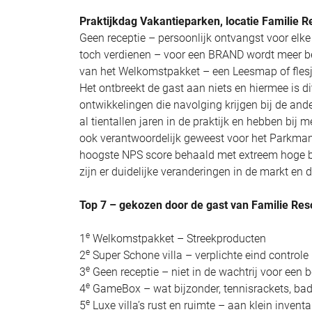
Praktijkdag Vakantieparken, locatie Familie 
Geen receptie – persoonlijk ontvangst voor elk
toch verdienen – voor een BRAND wordt meer be
van het Welkomstpakket – een Leesmap of flesj
Het ontbreekt de gast aan niets en hiermee is d
ontwikkelingen die navolging krijgen bij de and
al tientallen jaren in de praktijk en hebben bij 
ook verantwoordelijk geweest voor het Parkma
hoogste NPS score behaald met extreem hoge b
zijn er duidelijke veranderingen in de markt en
Top 7 – gekozen door de gast van Familie Res
e
1
Welkomstpakket – Streekproducten
e
2
Super Schone villa – verplichte eind control
e
3
Geen receptie – niet in de wachtrij voor een b
e
4
GameBox – wat bijzonder, tennisrackets, bad
e
5
Luxe villa’s rust en ruimte – aan klein inventa