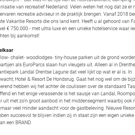
satie van recreatief Nederland. Velen weten het nog dat ze er ni
 ervaren recreatie adviseur in de praktijk brengen. Vanaf 2018 be
ste Vakantie Resorts die ons land kent. Heeft u al gehoord van F
el € 750.000.- met ultra luxe en een unieke hotelservice waar ie
hten bij aankomst!
elkaar
alow- chalet- woodlodges- tiny-house parken uit de grond worde
tijen als EuroParcs slaan hun vleugels uit. Alleen al in Drenth
iepark Landal Drentse Lagune dat veel lijkt op wat er al is. In
rwacht; Hotel & Resort De Hondsrug. Gaat het nog wel om de bij
herend hebben wij het achter de coulissen over de standaard Tas
fend en het enige verassende is het sausje van Landal, Roompo
aar uit met zo’n groot aanbod in het middensegment waarbij ook 
, maar veel minder aandacht voor de gastbeleving. Nieuwe Resor
n succesvol te blijven indien zij in staat zijn een eigen unieke
 van een BRAND.