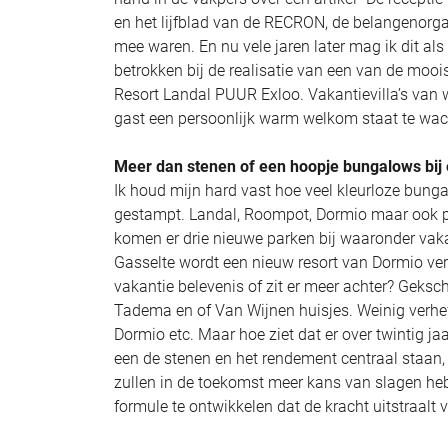
en het lijfblad van de RECRON, de belangenorgani
mee waren. En nu vele jaren later mag ik dit als
betrokken bij de realisatie van een van de mooi
Resort Landal PUUR Exloo. Vakantievilla’s van w
gast een persoonlijk warm welkom staat te wac
Meer dan stenen of een hoopje bungalows bij 
Ik houd mijn hard vast hoe veel kleurloze bung
gestampt. Landal, Roompot, Dormio maar ook par
komen er drie nieuwe parken bij waaronder vakant
Gasselte wordt een nieuw resort van Dormio ve
vakantie belevenis of zit er meer achter? Geksc
Tadema en of Van Wijnen huisjes. Weinig verhef
Dormio etc. Maar hoe ziet dat er over twintig j
een de stenen en het rendement centraal staan
zullen in de toekomst meer kans van slagen hebbe
formule te ontwikkelen dat de kracht uitstraalt