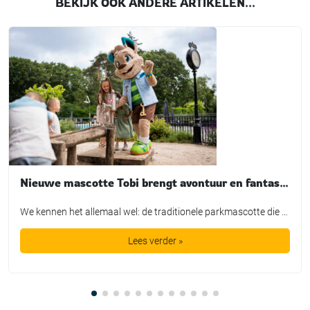
BEKIJK OOK ANDERE ARTIKELEN...
Nieuwe mascotte Tobi brengt avontuur en fantasie tot leven bij TopParken
We kennen het allemaal wel: de traditionele parkmascotte die plichtsgetrouw een rondje loopt, high-fives uitdeelt en poseert voor de foto. Leuk voor het fotoboek, maar is het in de huidige recreatiemarkt nog genoeg? TopParken laat met de lancering van hun nieuwe karakter ‘Tobi’ zien dat een mascotte allang geen los marketingtooltje meer is. Het is […]
Lees verder »