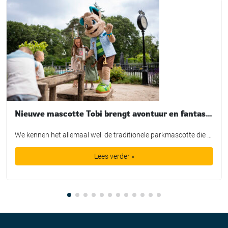
Nieuwe mascotte Tobi brengt avontuur en fantasie tot leven bij TopParken
We kennen het allemaal wel: de traditionele parkmascotte die plichtsgetrouw een rondje loopt, high-fives uitdeelt en poseert voor de foto. Leuk voor het fotoboek, maar is het in de huidige recreatiemarkt nog genoeg? TopParken laat met de lancering van hun nieuwe karakter ‘Tobi’ zien dat een mascotte allang geen los marketingtooltje meer is. Het is […]
Lees verder »