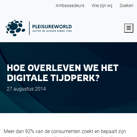
Ambassadeurs
Wie zijn wij
Zoeken
Me
HOE OVERLEVEN WE HET
DIGITALE TIJDPERK?
27 augustus 2014
Meer dan 92% van de consumenten zoekt en bepaalt zijn