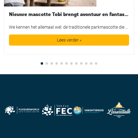
Nieuwe mascotte Tobi brengt avontuur en fantasie tot leven bij TopParken
We kennen het allemaal wel: de traditionele parkmascotte die plichtsgetrouw een rondje loopt, high-fives uitdeelt en poseert voor de foto. Leuk voor het fotoboek, maar is het in de huidige recreatiemarkt nog genoeg? TopParken laat met de lancering van hun nieuwe karakter ‘Tobi’ zien dat een mascotte allang geen los marketingtooltje meer is. Het is […]
Lees verder »