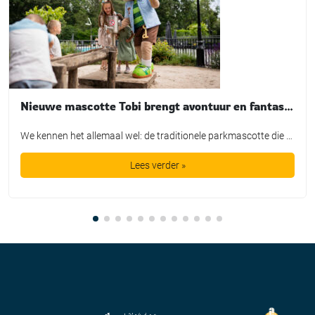
Nieuwe mascotte Tobi brengt avontuur en fantasie tot leven bij TopParken
We kennen het allemaal wel: de traditionele parkmascotte die plichtsgetrouw een rondje loopt, high-fives uitdeelt en poseert voor de foto. Leuk voor het fotoboek, maar is het in de huidige recreatiemarkt nog genoeg? TopParken laat met de lancering van hun nieuwe karakter ‘Tobi’ zien dat een mascotte allang geen los marketingtooltje meer is. Het is […]
Lees verder »