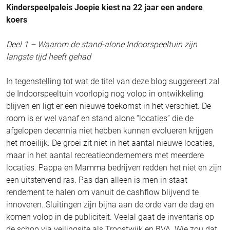
Kinderspeelpaleis Joepie kiest na 22 jaar een andere
koers
Deel 1 – Waarom de stand-alone Indoorspeeltuin zijn
langste tijd heeft gehad
In tegenstelling tot wat de titel van deze blog suggereert zal
de Indoorspeeltuin voorlopig nog volop in ontwikkeling
blijven en ligt er een nieuwe toekomst in het verschiet. De
room is er wel vanaf en stand alone “locaties” die de
afgelopen decennia niet hebben kunnen evolueren krijgen
het moeilijk. De groei zit niet in het aantal nieuwe locaties,
maar in het aantal recreatieondernemers met meerdere
locaties. Pappa en Mamma bedrijven redden het niet en zijn
een uitstervend ras. Pas dan alleen is men in staat
rendement te halen om vanuit de cashflow blijvend te
innoveren. Sluitingen zijn bijna aan de orde van de dag en
komen volop in de publiciteit. Veelal gaat de inventaris op
de schop via veilingsite als Troostwijk en BVA. Wie zou dat