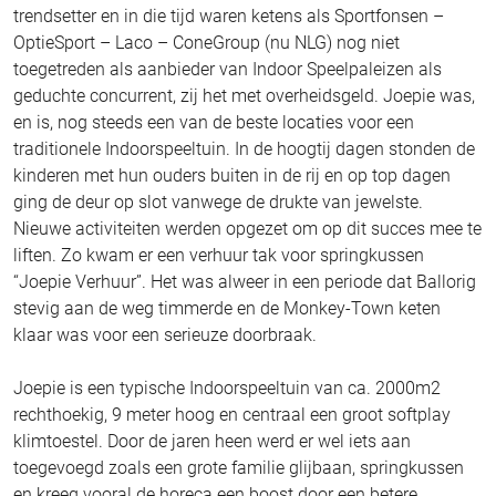
trendsetter en in die tijd waren ketens als Sportfonsen –
OptieSport – Laco – ConeGroup (nu NLG) nog niet
toegetreden als aanbieder van Indoor Speelpaleizen als
geduchte concurrent, zij het met overheidsgeld. Joepie was,
en is, nog steeds een van de beste locaties voor een
traditionele Indoorspeeltuin. In de hoogtij dagen stonden de
kinderen met hun ouders buiten in de rij en op top dagen
ging de deur op slot vanwege de drukte van jewelste.
Nieuwe activiteiten werden opgezet om op dit succes mee te
liften. Zo kwam er een verhuur tak voor springkussen
“Joepie Verhuur”. Het was alweer in een periode dat Ballorig
stevig aan de weg timmerde en de Monkey-Town keten
klaar was voor een serieuze doorbraak.
Joepie is een typische Indoorspeeltuin van ca. 2000m2
rechthoekig, 9 meter hoog en centraal een groot softplay
klimtoestel. Door de jaren heen werd er wel iets aan
toegevoegd zoals een grote familie glijbaan, springkussen
en kreeg vooral de horeca een boost door een betere