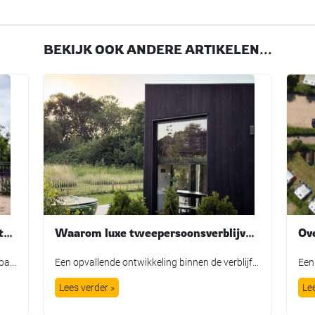
BEKIJK OOK ANDERE ARTIKELEN...
Nieuwe mascotte Tobi brengt avontuur en fantasie tot leven bij TopParken
Waarom luxe tweepersoonsverblijven steeds populairder worden. Langs de Polder laat zien hoe een kleinschalig concept inspeelt op de veranderende vraag in de recreatiesector.
We kennen het allemaal wel: de traditionele parkmascotte die plichtsgetrouw een rondje loopt, high-fives uitdeelt en poseert voor de foto. Leuk voor het fotoboek, maar is het in de huidige recreatiemarkt nog genoeg? TopParken laat met de lancering van hun nieuwe karakter ‘Tobi’ zien dat een mascotte allang geen los marketingtooltje meer is. Het is […]
Een opvallende ontwikkeling binnen de verblijfsrecreatie is de groeiende vraag naar accommodaties voor twee personen. Steeds meer stellen (van 30 tot 70+ jaar) kiezen voor een korte vakantie of een weekend weg, waarbij men kiest voor de combinatie privacy, luxe en comfort, in een persoonlijke en onderscheidende setting. Het kleinschalige vakantiepark Langs de Polder in […]
Lees verder »
Le