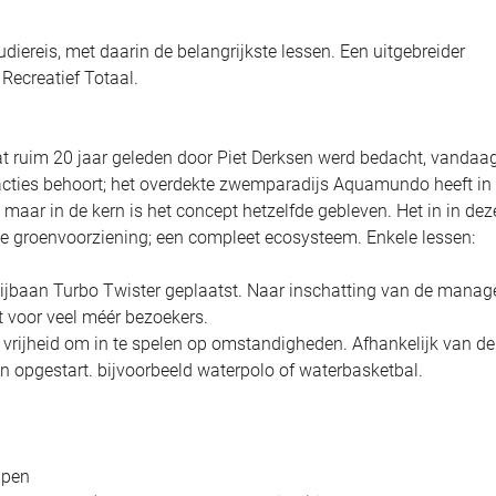
udiereis, met daarin de belangrijkste lessen. Een uitgebreider
 Recreatief Totaal.
dat ruim 20 jaar geleden door Piet Derksen werd bedacht, vandaa
racties behoort; het overdekte zwemparadijs Aquamundo heeft in
 maar in de kern is het concept hetzelfde gebleven. Het in in dez
hte groenvoorziening; een compleet ecosysteem. Enkele lessen:
lijbaan Turbo Twister geplaatst. Naar inschatting van de manag
ct voor veel méér bezoekers.
 vrijheid om in te spelen op omstandigheden. Afhankelijk van de
 opgestart. bijvoorbeeld waterpolo of waterbasketbal.
ipen