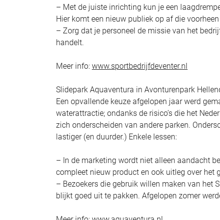
– Met de juiste inrichting kun je een laagdre
Hier komt een nieuw publiek op af die voorheen 
– Zorg dat je personeel de missie van het bedrij
handelt.
Meer info:
www.sportbedrijfdeventer.nl
Slidepark Aquaventura in Avonturenpark Helle
Een opvallende keuze afgelopen jaar werd gema
waterattractie; ondanks de risico’s die het Ned
zich onderscheiden van andere parken. Ondersch
lastiger (en duurder.) Enkele lessen:
– In de marketing wordt niet alleen aandacht be
compleet nieuw product en ook uitleg over het 
– Bezoekers die gebruik willen maken van het S
blijkt goed uit te pakken. Afgelopen zomer wer
Meer info:
www.aquaventura.nl