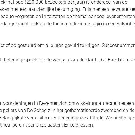
eek; het bad (220.000 bezoekers per jaar) is onderdeel van de
aken met een aanzienlijke bezuiniging. Er is hier een bewuste k
bad te vergroten en in te zetten op thema-aanbod, evenementen
kkingskracht; ook op de toeristen die in de regio in een vakanti
t actief op gestuurd om alle uren gevuld te krijgen. Succesnummer
t beter ingespeeld op de wensen van de klant. O.a. Facebook se
tvoorzieningen in Deventer zich ontwikkelt tot attractie met een
ste peilers van De Scheg zijn het gethematiseerde zwembad en de
langrijkste verschil met vroeger is onze attitude; We bieden ge
t’ realiseren voor onze gasten. Enkele lessen: