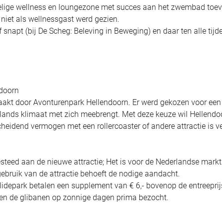
mpelige wellness en loungezone met succes aan het zwembad toe
niet als wellnessgast werd gezien.
f snapt (bij De Scheg: Beleving in Beweging) en daar ten alle tijd
ndoorn
akt door Avonturenpark Hellendoorn. Er werd gekozen voor een
erlands klimaat met zich meebrengt. Met deze keuze wil Hellendo
eidend vermogen met een rollercoaster of andere attractie is v
steed aan de nieuwe attractie; Het is voor de Nederlandse markt
gebruik van de attractie behoeft de nodige aandacht.
lidepark betalen een supplement van € 6,- bovenop de entreeprij
den de glibanen op zonnige dagen prima bezocht.