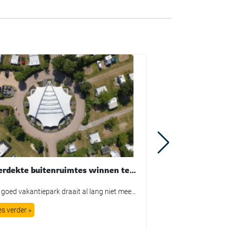
Overdekte buitenruimtes winnen terrein in de recreatiesector
Een goed vakantiepark draait al lang niet meer alleen om comfortabele accommodaties. Ook de buitenruimte bepaalt in toenemende mate hoe gasten hun verblijf ervaren. Denk aan groen, speelvoorzieningen en terrassen, maar ook aan plekken waar bezoekers prettig buiten kunnen zitten als de zon fel schijnt of juist een regenbui overtrekt. Die ontwikkeling zorgt ervoor dat […]
es verder »
Lees verder »