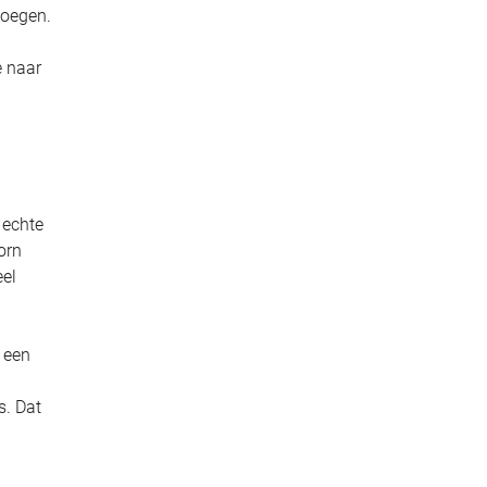
voegen.
e naar
 echte
orn
eel
 een
s. Dat