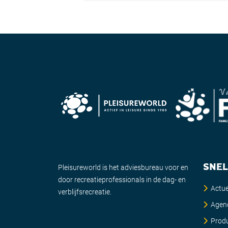
SNEL
Pleisureworld is het adviesbureau voor en
door recreatieprofessionals in de dag- en
Actue
verblijfsrecreatie.
Agen
Prod