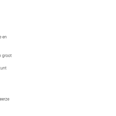
e en
n groot
kunt
Beerze