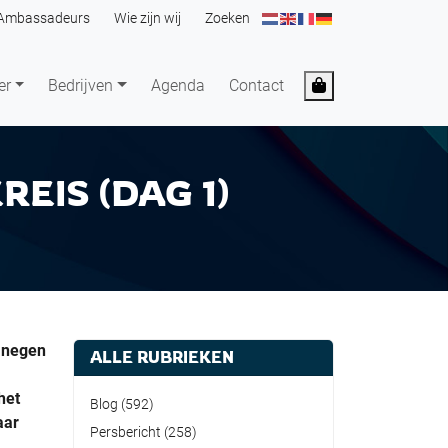
Ambassadeurs
Wie zijn wij
Zoeken
Cart
er
Bedrijven
Agenda
Contact
EIS (DAG 1)
n negen
ALLE RUBRIEKEN
het
Blog
(592)
aar
Persbericht
(258)