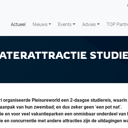
Actueel
Nieuws
Events
Advies
TOP Partn
TERATTRACTIE STUDIER
ri organiseerde Pleisureworld een 2-daagse studiereis, waari
 aanpak van hun zwembad; en dus zeker geen ‘een pot nat’.
ctie en voor veel vakantieparken een onmisbaar onderdeel van 
tie en concurrentie met andere attracties zijn de uitdagingen w