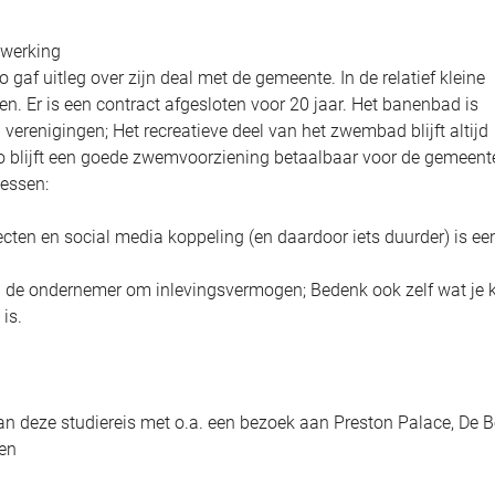
nwerking
gaf uitleg over zijn deal met de gemeente. In de relatief kleine
. Er is een contract afgesloten voor 20 jaar. Het banenbad is
renigingen; Het recreatieve deel van het zwembad blijft altijd
Zo blijft een goede zwemvoorziening betaalbaar voor de gemeent
lessen:
ten en social media koppeling (en daardoor iets duurder) is ee
 de ondernemer om inlevingsvermogen; Bedenk ook zelf wat je 
is.
van deze studiereis met o.a. een bezoek aan Preston Palace, De 
sen