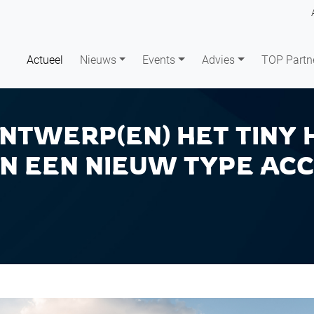
Actueel
Nieuws
Events
Advies
TOP Partn
ONTWERP(EN) HET TINY 
N EEN NIEUW TYPE AC