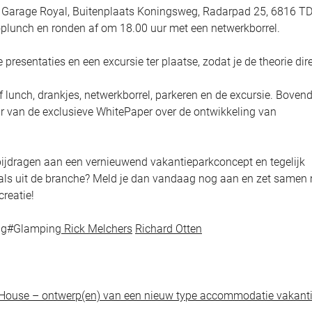
ie Garage Royal, Buitenplaats Koningsweg, Radarpad 25, 6816 T
plunch en ronden af om 18.00 uur met een netwerkborrel.
resentaties en een excursie ter plaatse, zodat je de theorie dir
 lunch, drankjes, netwerkborrel, parkeren en de excursie. Boven
r van de exclusieve WhitePaper over de ontwikkeling van
bijdragen aan een vernieuwend vakantieparkconcept en tegelijk
als uit de branche? Meld je dan vandaag nog aan en zet samen
creatie!
tag#Glamping
Rick Melchers
Richard Otten
y House – ontwerp(en) van een nieuw type accommodatie vakanti