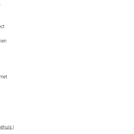
D
ect
dien
 met
ehuis |