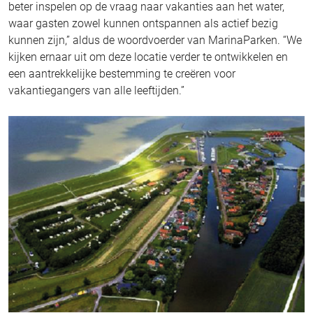
beter inspelen op de vraag naar vakanties aan het water,
waar gasten zowel kunnen ontspannen als actief bezig
kunnen zijn,” aldus de woordvoerder van MarinaParken. “We
kijken ernaar uit om deze locatie verder te ontwikkelen en
een aantrekkelijke bestemming te creëren voor
vakantiegangers van alle leeftijden.”