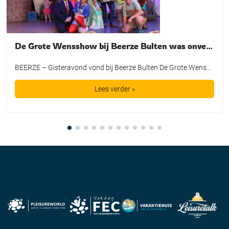
De Grote Wensshow bij Beerze Bulten was onvergetelijk
BEERZE – Gisteravond vond bij Beerze Bulten De Grote Wensshow plaats, waarbij de mooiste wensen van kinderen mochten uitkomen dankzij de Bultje Foundation. De Grote Wensshow is een jaarlijks initiatief van Beerze Bulten, speciaal bedoeld voor kinderen die wel een extra steuntje in de rug kunnen gebruiken. Zo nam Tijmen een duik in een bad vol spekjes, maakte Lieke een […]
Lees verder »