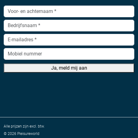
Ja, meld mij aan
A
lt
e
r
n
a
Alle prijzen zijn excl. btw.
ti
©
2026 Pleisureworld
v