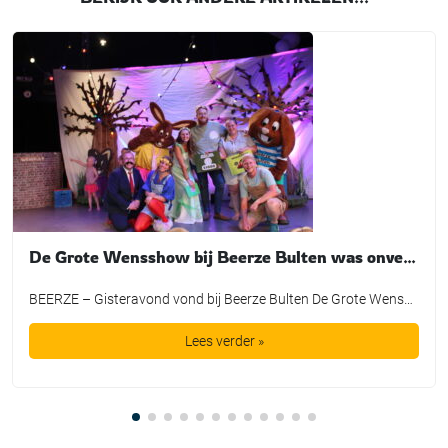
De Grote Wensshow bij Beerze Bulten was onvergetelijk
BEERZE – Gisteravond vond bij Beerze Bulten De Grote Wensshow plaats, waarbij de mooiste wensen van kinderen mochten uitkomen dankzij de Bultje Foundation. De Grote Wensshow is een jaarlijks initiatief van Beerze Bulten, speciaal bedoeld voor kinderen die wel een extra steuntje in de rug kunnen gebruiken. Zo nam Tijmen een duik in een bad vol spekjes, maakte Lieke een […]
Lees verder »