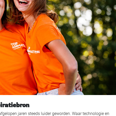
iratiebron
 afgelopen jaren steeds luider geworden. Waar technologie en