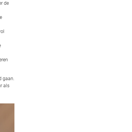
er de
e
vol
e
eren
d gaan.
r als