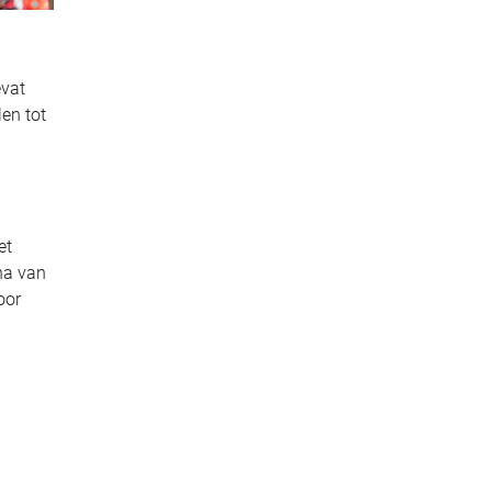
evat
len tot
et
na van
oor