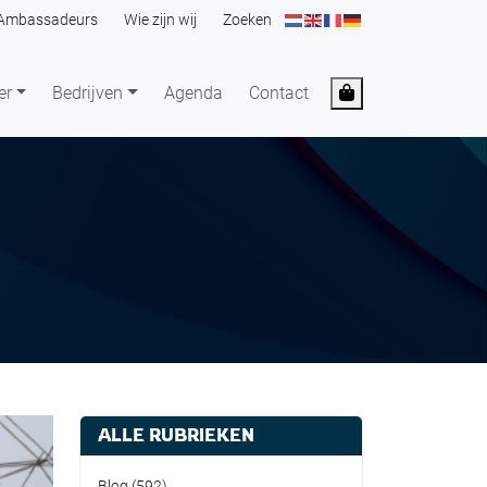
Ambassadeurs
Wie zijn wij
Zoeken
Cart
er
Bedrijven
Agenda
Contact
ALLE RUBRIEKEN
Blog
(592)