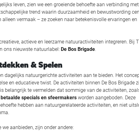
elijks leven, zien we een groeiende behoefte aan verbinding met
maatschappelijke trend waarin duurzaamheid en bewustwording cen
an alleen vermaak – ze zoeken naar betekenisvolle ervaringen en
eatieve, actieve en leerzame natuuractiviteiten integreren. Bij 
n ons nieuwste natuurlabel:
De Bos Brigade
.
ntdekken & Spelen
 dagelijks natuurgerichte activiteiten aan te bieden. Het conce
else en educatieve twist. De activiteiten binnen De Bos Brigade z
s belangrijk te vermelden dat sommige van de activiteiten, zoal
s
betaalde specials en sfeermakers
worden aangeboden. Deze
behoefte hebben aan natuurgerelateerde activiteiten, en niet uitsl
mma.
ie we aanbieden, zijn onder andere: