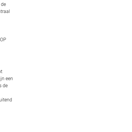
 de
traal
TOP
pt
ijn een
s de
uitend