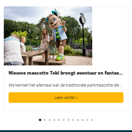
Nieuwe mascotte Tobi brengt avontuur en fantasie tot leven bij TopParken
We kennen het allemaal wel: de traditionele parkmascotte die plichtsgetrouw een rondje loopt, high-fives uitdeelt en poseert voor de foto. Leuk voor het fotoboek, maar is het in de huidige recreatiemarkt nog genoeg? TopParken laat met de lancering van hun nieuwe karakter ‘Tobi’ zien dat een mascotte allang geen los marketingtooltje meer is. Het is […]
Lees verder »