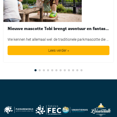
Nieuwe mascotte Tobi brengt avontuur en fantasie tot leven bij TopParken
We kennen het allemaal wel: de traditionele parkmascotte die plichtsgetrouw een rondje loopt, high-fives uitdeelt en poseert voor de foto. Leuk voor het fotoboek, maar is het in de huidige recreatiemarkt nog genoeg? TopParken laat met de lancering van hun nieuwe karakter ‘Tobi’ zien dat een mascotte allang geen los marketingtooltje meer is. Het is […]
Lees verder »