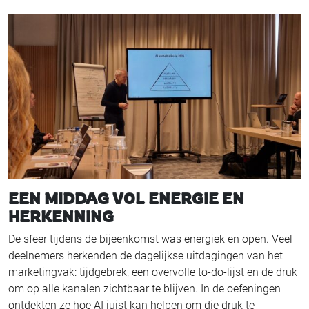
EEN MIDDAG VOL ENERGIE EN
HERKENNING
De sfeer tijdens de bijeenkomst was energiek en open. Veel
deelnemers herkenden de dagelijkse uitdagingen van het
marketingvak: tijdgebrek, een overvolle to-do-lijst en de druk
om op alle kanalen zichtbaar te blijven. In de oefeningen
ontdekten ze hoe AI juist kan helpen om die druk te