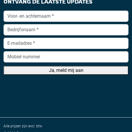
ONTVANG DE LAATSTE UPDATES
Ja, meld mij aan
A
lt
e
r
n
a
Alle prijzen zijn excl. btw.
ti