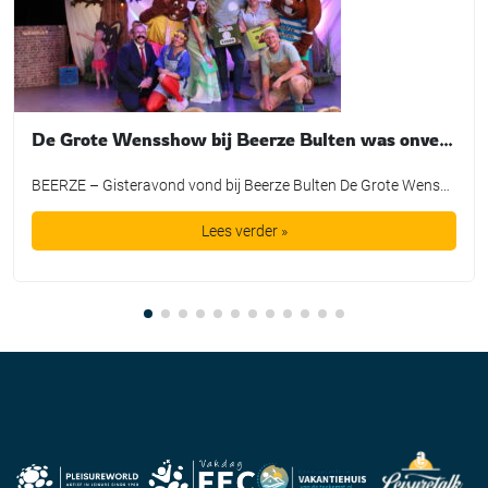
De Grote Wensshow bij Beerze Bulten was onvergetelijk
BEERZE – Gisteravond vond bij Beerze Bulten De Grote Wensshow plaats, waarbij de mooiste wensen van kinderen mochten uitkomen dankzij de Bultje Foundation. De Grote Wensshow is een jaarlijks initiatief van Beerze Bulten, speciaal bedoeld voor kinderen die wel een extra steuntje in de rug kunnen gebruiken. Zo nam Tijmen een duik in een bad vol spekjes, maakte Lieke een […]
Lees verder »