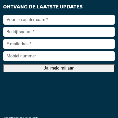
ONTVANG DE LAATSTE UPDATES
Ja, meld mij aan
A
lt
e
r
n
a