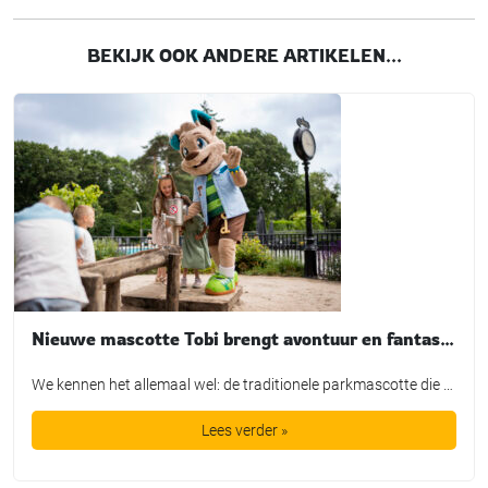
BEKIJK OOK ANDERE ARTIKELEN...
Nieuwe mascotte Tobi brengt avontuur en fantasie tot leven bij TopParken
We kennen het allemaal wel: de traditionele parkmascotte die plichtsgetrouw een rondje loopt, high-fives uitdeelt en poseert voor de foto. Leuk voor het fotoboek, maar is het in de huidige recreatiemarkt nog genoeg? TopParken laat met de lancering van hun nieuwe karakter ‘Tobi’ zien dat een mascotte allang geen los marketingtooltje meer is. Het is […]
Lees verder »