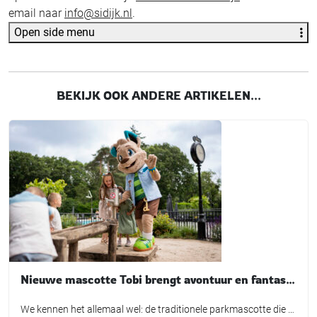
email naar
info@sidijk.nl
.
Open side menu
BEKIJK OOK ANDERE ARTIKELEN...
Nieuwe mascotte Tobi brengt avontuur en fantasie tot leven bij TopParken
We kennen het allemaal wel: de traditionele parkmascotte die plichtsgetrouw een rondje loopt, high-fives uitdeelt en poseert voor de foto. Leuk voor het fotoboek, maar is het in de huidige recreatiemarkt nog genoeg? TopParken laat met de lancering van hun nieuwe karakter ‘Tobi’ zien dat een mascotte allang geen los marketingtooltje meer is. Het is […]