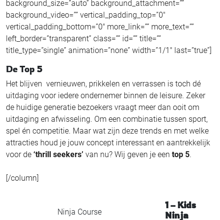
background_size=”auto” background_attachment=””
background_video=”” vertical_padding_top=”0″
vertical_padding_bottom=”0″ more_link=”” more_text=””
left_border=”transparent” class=”” id=”” title=””
title_type=”single” animation=”none” width=”1/1″ last=”true”]
De Top 5
Het blijven vernieuwen, prikkelen en verrassen is toch dé
uitdaging voor iedere ondernemer binnen de leisure. Zeker
de huidige generatie bezoekers vraagt meer dan ooit om
uitdaging en afwisseling. Om een combinatie tussen sport,
spel én competitie. Maar wat zijn deze trends en met welke
attracties houd je jouw concept interessant en aantrekkelijk
voor de
‘thrill seekers’
van nu? Wij geven je een
top 5
.
[/column]
1 – Kids
Ninja Course
Ninja