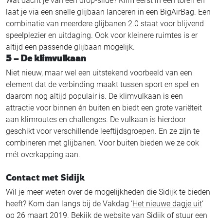
Wat dacht je van een drop-slide? Klim eerst in een toren en
laat je via een snelle glijbaan lanceren in een BigAirBag. Een
combinatie van meerdere glijbanen 2.0 staat voor blijvend
speelplezier en uitdaging. Ook voor kleinere ruimtes is er
altijd een passende glijbaan mogelijk.
5 – De klimvulkaan
Niet nieuw, maar wel een uitstekend voorbeeld van een
element dat de verbinding maakt tussen sport en spel en
daarom nog altijd populair is. De klimvulkaan is een
attractie voor binnen én buiten en biedt een grote variëteit
aan klimroutes en challenges. De vulkaan is hierdoor
geschikt voor verschillende leeftijdsgroepen. En ze zijn te
combineren met glijbanen. Voor buiten bieden we ze ook
mét overkapping aan.
Contact met Sidijk
Wil je meer weten over de mogelijkheden die Sidijk te bieden
heeft? Kom dan langs bij de Vakdag ‘
Het nieuwe dagje uit
‘
op 26 maart 2019. Bekijk
de website van Sidijk
of stuur een