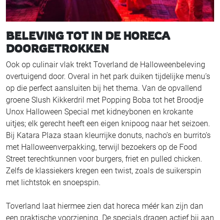
BELEVING TOT IN DE HORECA
DOORGETROKKEN
Ook op culinair vlak trekt Toverland de Halloweenbeleving
overtuigend door. Overal in het park duiken tijdelijke menu’s
op die perfect aansluiten bij het thema. Van de opvallend
groene Slush Kikkerdril met Popping Boba tot het Broodje
Unox Halloween Special met kidneybonen en krokante
uitjes; elk gerecht heeft een eigen knipoog naar het seizoen.
Bij Katara Plaza staan kleurrijke donuts, nacho’s en burrito’s
met Halloweenverpakking, terwijl bezoekers op de Food
Street terechtkunnen voor burgers, friet en pulled chicken.
Zelfs de klassiekers kregen een twist, zoals de suikerspin
met lichtstok en snoepspin.
Toverland laat hiermee zien dat horeca méér kan zijn dan
een praktische voorziening. De specials dragen actief bij aan