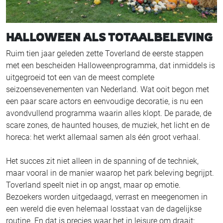
HALLOWEEN ALS TOTAALBELEVING
Ruim tien jaar geleden zette Toverland de eerste stappen
met een bescheiden Halloweenprogramma, dat inmiddels is
uitgegroeid tot een van de meest complete
seizoensevenementen van Nederland. Wat ooit begon met
een paar scare actors en eenvoudige decoratie, is nu een
avondvullend programma waarin alles klopt. De parade, de
scare zones, de haunted houses, de muziek, het licht en de
horeca: het werkt allemaal samen als één groot verhaal.
Het succes zit niet alleen in de spanning of de techniek,
maar vooral in de manier waarop het park beleving begrijpt.
Toverland speelt niet in op angst, maar op emotie.
Bezoekers worden uitgedaagd, verrast en meegenomen in
een wereld die even helemaal losstaat van de dagelijkse
routine. En dat is precies waar het in leisure om draait: