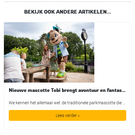
BEKIJK OOK ANDERE ARTIKELEN...
Nieuwe mascotte Tobi brengt avontuur en fantasie tot leven bij TopParken
We kennen het allemaal wel: de traditionele parkmascotte die plichtsgetrouw een rondje loopt, high-fives uitdeelt en poseert voor de foto. Leuk voor het fotoboek, maar is het in de huidige recreatiemarkt nog genoeg? TopParken laat met de lancering van hun nieuwe karakter ‘Tobi’ zien dat een mascotte allang geen los marketingtooltje meer is. Het is […]
Lees verder »