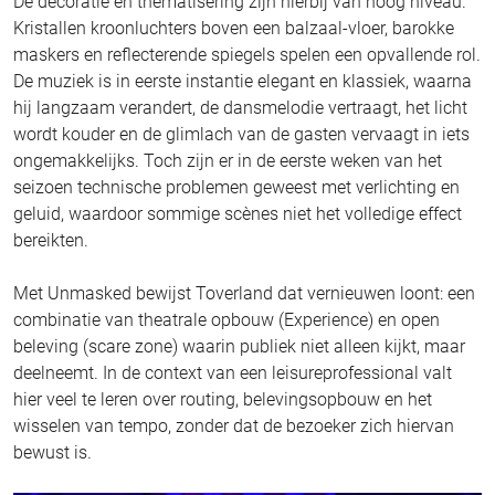
De decoratie en thematisering zijn hierbij van hoog niveau.
Kristallen kroonluchters boven een balzaal-vloer, barokke
maskers en reflecterende spiegels spelen een opvallende rol.
De muziek is in eerste instantie elegant en klassiek, waarna
hij langzaam verandert, de dansmelodie vertraagt, het licht
wordt kouder en de glimlach van de gasten vervaagt in iets
ongemakkelijks. Toch zijn er in de eerste weken van het
seizoen technische problemen geweest met verlichting en
geluid, waardoor sommige scènes niet het volledige effect
bereikten.
Met Unmasked bewijst Toverland dat vernieuwen loont: een
combinatie van theatrale opbouw (Experience) en open
beleving (scare zone) waarin publiek niet alleen kijkt, maar
deelneemt. In de context van een leisureprofessional valt
hier veel te leren over routing, belevingsopbouw en het
wisselen van tempo, zonder dat de bezoeker zich hiervan
bewust is.