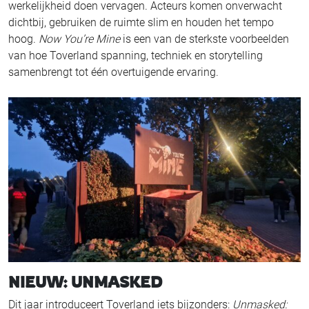
werkelijkheid doen vervagen. Acteurs komen onverwacht
dichtbij, gebruiken de ruimte slim en houden het tempo
hoog.
Now You’re Mine
is een van de sterkste voorbeelden
van hoe Toverland spanning, techniek en storytelling
samenbrengt tot één overtuigende ervaring.
NIEUW: UNMASKED
Dit jaar introduceert Toverland iets bijzonders:
Unmasked: