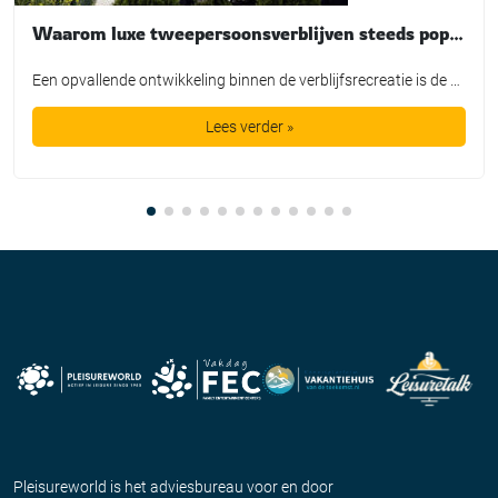
Waarom luxe tweepersoonsverblijven steeds populairder worden. Langs de Polder laat zien hoe een kleinschalig concept inspeelt op de veranderende vraag in de recreatiesector.
Een opvallende ontwikkeling binnen de verblijfsrecreatie is de groeiende vraag naar accommodaties voor twee personen. Steeds meer stellen (van 30 tot 70+ jaar) kiezen voor een korte vakantie of een weekend weg, waarbij men kiest voor de combinatie privacy, luxe en comfort, in een persoonlijke en onderscheidende setting. Het kleinschalige vakantiepark Langs de Polder in […]
Lees verder »
Pleisureworld is het adviesbureau voor en door