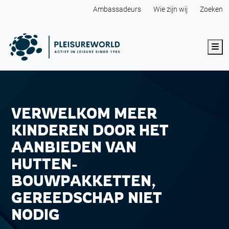
Ambassadeurs
Wie zijn wij
Zoeken
Me
VERWELKOM MEER
KINDEREN DOOR HET
AANBIEDEN VAN
HUTTEN-
BOUWPAKKETTEN,
GEREEDSCHAP NIET
NODIG