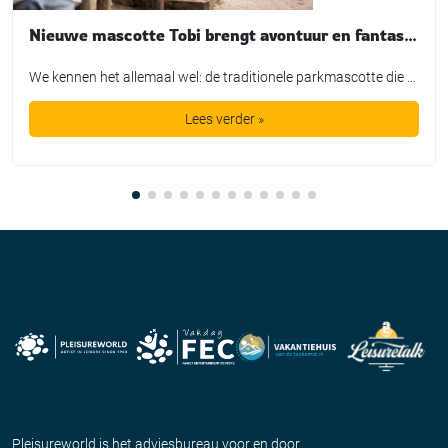
Nieuwe mascotte Tobi brengt avontuur en fantasie tot leven bij TopParken
We kennen het allemaal wel: de traditionele parkmascotte die plichtsgetrouw een rondje loopt, high-fives uitdeelt en poseert voor de foto. Leuk voor het fotoboek, maar is het in de huidige recreatiemarkt nog genoeg? TopParken laat met de lancering van hun nieuwe karakter ‘Tobi’ zien dat een mascotte allang geen los marketingtooltje meer is. Het is […]
Lees verder »
Pleisureworld is het adviesbureau voor en door