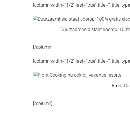
[column width=”1/2″ last=”true” title=”” title_ty
Duurzaamheid staat voorop: 100% g
[/column]
[column width=”1/2″ last=”true” title=”” title_ty
Front Co
[/column]