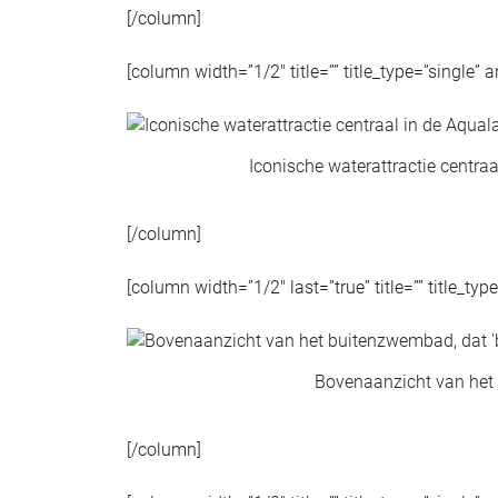
[/column]
[column width=”1/2″ title=”” title_type=”single” 
Iconische waterattractie centra
[/column]
[column width=”1/2″ last=”true” title=”” title_ty
Bovenaanzicht van het 
[/column]