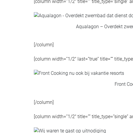
[column width=”1/2″ title=”” title_type=”single” 
Aqualagon – Overdekt zwem
[/column]
[column width=”1/2″ last=”true” title=”” title_ty
Front Co
[/column]
[column width=”1/2″ title=”” title_type=”single” 