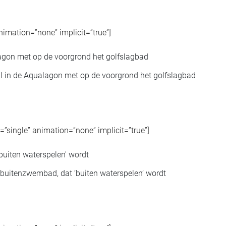
animation=”none” implicit=”true”]
al in de Aqualagon met op de voorgrond het golfslagbad
pe=”single” animation=”none” implicit=”true”]
buitenzwembad, dat ‘buiten waterspelen’ wordt