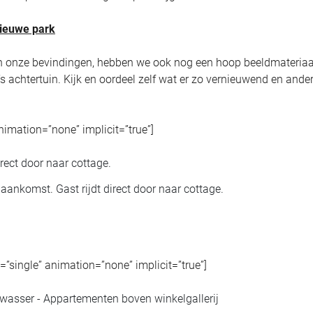
nieuwe park
en onze bevindingen, hebben we ook nog een hoop beeldmateriaa
 achtertuin. Kijk en oordeel zelf wat er zo vernieuwend en ander
animation=”none” implicit=”true”]
 aankomst. Gast rijdt direct door naar cottage.
pe=”single” animation=”none” implicit=”true”]