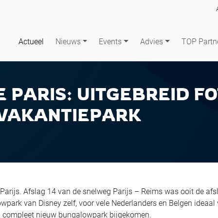
Actueel
Nieuws
Events
Advies
TOP Partn
E PARIS: UITGEBREID 
 VAKANTIEPARK
Parijs. Afslag 14 van de snelweg Parijs – Reims was ooit de afs
park van Disney zelf, voor vele Nederlanders en Belgen ideaal
en compleet nieuw bungalowpark bijgekomen.