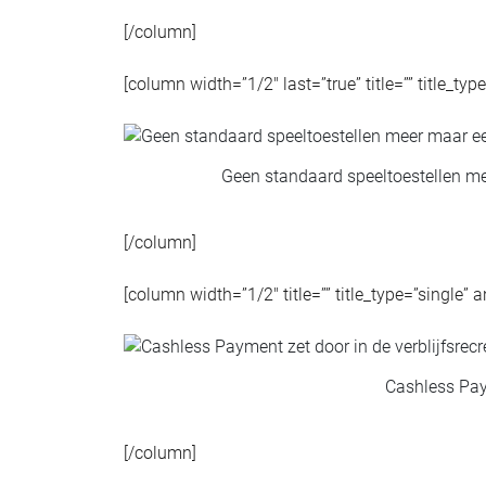
[/column]
[column width=”1/2″ last=”true” title=”” title_ty
Geen standaard speeltoestellen 
[/column]
[column width=”1/2″ title=”” title_type=”single” 
Cashless Paym
[/column]