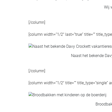
Wij 
[/column]
[column width=”1/2″ last=”true” title=”” title_ty
Naast het bekende Davy
[/column]
[column width=”1/2″ title=”” title_type=”single” 
Broodbak