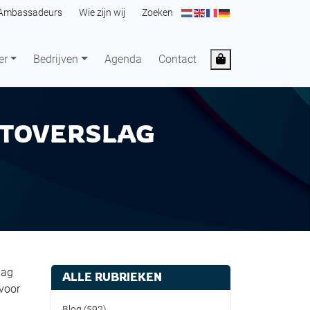
Ambassadeurs
Wie zijn wij
Zoeken
Cart
er
Bedrijven
Agenda
Contact
FOTOVERSLAG
lag
ALLE RUBRIEKEN
 voor
Blog
(592)