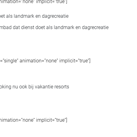
animation=”none” implicit=”true”]
bad dat dienst doet als landmark en dagrecreatie
pe=”single” animation=”none” implicit=”true”]
oking nu ook bij vakantie resorts
animation=”none” implicit=”true”]