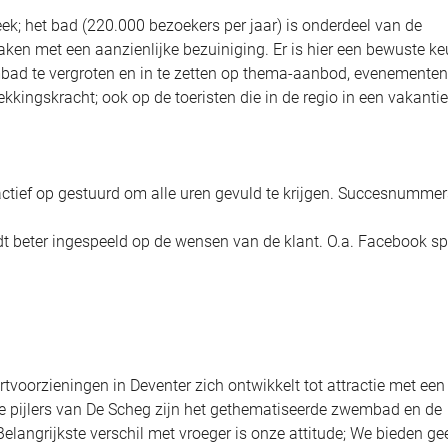
eek; het bad (220.000 bezoekers per jaar) is onderdeel van de
aken met een aanzienlijke bezuiniging. Er is hier een bewuste k
bad te vergroten en in te zetten op thema-aanbod, evenementen
kkingskracht; ook op de toeristen die in de regio in een vakanti
t actief op gestuurd om alle uren gevuld te krijgen. Succesnummer
t beter ingespeeld op de wensen van de klant. O.a. Facebook sp
tvoorzieningen in Deventer zich ontwikkelt tot attractie met een
ste pijlers van De Scheg zijn het gethematiseerde zwembad en de
langrijkste verschil met vroeger is onze attitude; We bieden ge