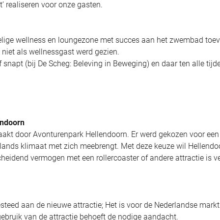
t’ realiseren voor onze gasten.
mpelige wellness en loungezone met succes aan het zwembad toe
 niet als wellnessgast werd gezien.
f snapt (bij De Scheg: Beleving in Beweging) en daar ten alle tijd
endoorn
akt door Avonturenpark Hellendoorn. Er werd gekozen voor een
erlands klimaat met zich meebrengt. Met deze keuze wil Hellendo
eidend vermogen met een rollercoaster of andere attractie is v
steed aan de nieuwe attractie; Het is voor de Nederlandse markt
gebruik van de attractie behoeft de nodige aandacht.