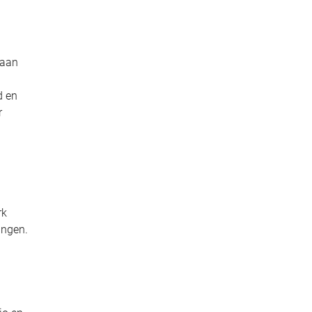
 aan
d en
r
rk
ingen.