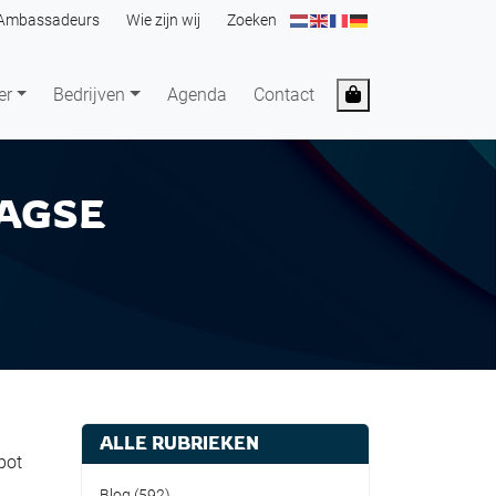
Ambassadeurs
Wie zijn wij
Zoeken
Cart
er
Bedrijven
Agenda
Contact
AAGSE
ALLE RUBRIEKEN
pot
Blog
(592)