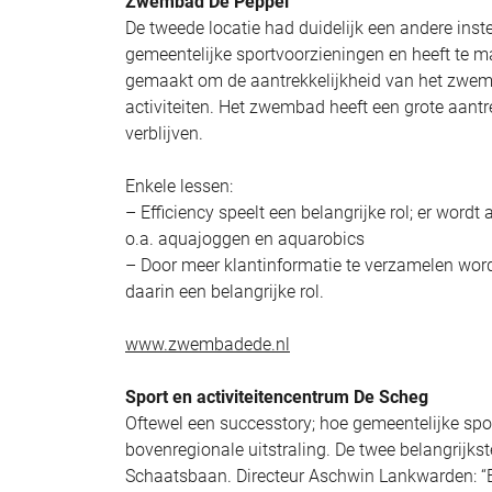
Zwembad De Peppel
De tweede locatie had duidelijk een andere inst
gemeentelijke sportvoorzieningen en heeft te m
gemaakt om de aantrekkelijkheid van het zwem
activiteiten. Het zwembad heeft een grote aantre
verblijven.
Enkele lessen:
– Efficiency speelt een belangrijke rol; er word
o.a. aquajoggen en aquarobics
– Door meer klantinformatie te verzamelen word
daarin een belangrijke rol.
www.zwembadede.nl
Sport en activiteitencentrum De Scheg
Oftewel een successtory; hoe gemeentelijke spor
bovenregionale uitstraling. De twee belangrijk
Schaatsbaan. Directeur Aschwin Lankwarden: “Be