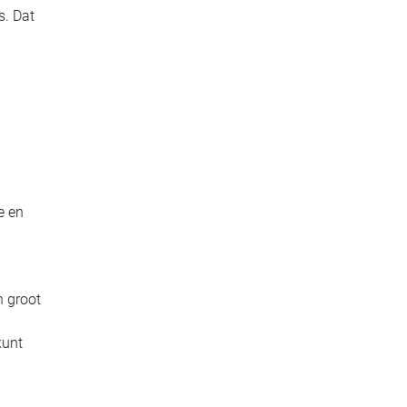
s. Dat
e en
n groot
kunt