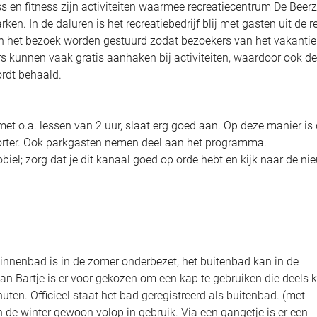
en fitness zijn activiteiten waarmee recreatiecentrum De Beer
n. In de daluren is het recreatiebedrijf blij met gasten uit de r
an het bezoek worden gestuurd zodat bezoekers van het vakanti
 kunnen vaak gratis aanhaken bij activiteiten, waardoor ook de
rdt behaald.
 o.a. lessen van 2 uur, slaat erg goed aan. Op deze manier is
orter. Ook parkgasten nemen deel aan het programma.
el; zorg dat je dit kanaal goed op orde hebt en kijk naar de ni
innenbad is in de zomer onderbezet; het buitenbad kan in de
an Bartje is er voor gekozen om een kap te gebruiken die deels 
ten. Officieel staat het bad geregistreerd als buitenbad. (met
n de winter gewoon volop in gebruik. Via een gangetje is er een