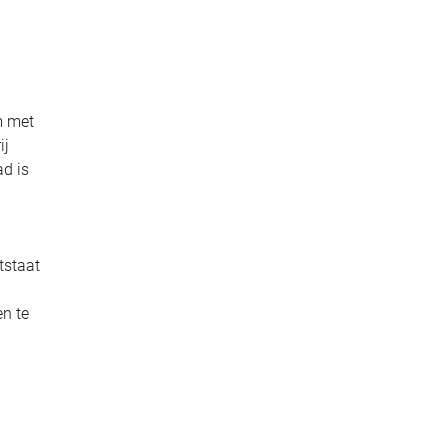
m met
ij
ad is
tstaat
en te