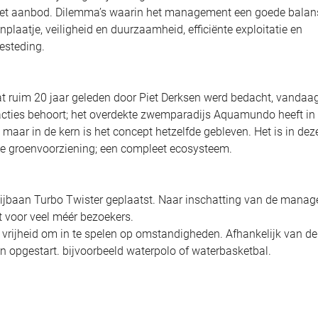
het aanbod. Dilemma’s waarin het management een goede balan
nplaatje, veiligheid en duurzaamheid, efficiënte exploitatie en
besteding.
dat ruim 20 jaar geleden door Piet Derksen werd bedacht, vandaa
racties behoort; het overdekte zwemparadijs Aquamundo heeft in
 maar in de kern is het concept hetzelfde gebleven. Het is in dez
hte groenvoorziening; een compleet ecosysteem.
lijbaan Turbo Twister geplaatst. Naar inschatting van de manag
ct voor veel méér bezoekers.
 vrijheid om in te spelen op omstandigheden. Afhankelijk van de
 opgestart. bijvoorbeeld waterpolo of waterbasketbal.