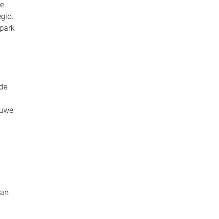
ze
egio.
epark
 de
euwe
kan