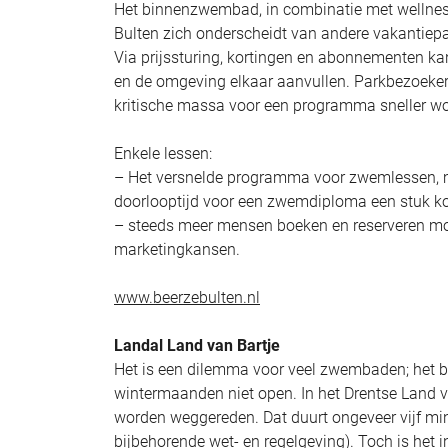
Het binnenzwembad, in combinatie met wellness 
Bulten zich onderscheidt van andere vakantieparke
Via prijssturing, kortingen en abonnementen k
en de omgeving elkaar aanvullen. Parkbezoekers
kritische massa voor een programma sneller wo
Enkele lessen:
– Het versnelde programma voor zwemlessen, met
doorlooptijd voor een zwemdiploma een stuk k
– steeds meer mensen boeken en reserveren mobi
marketingkansen.
www.beerzebulten.nl
Landal Land van Bartje
Het is een dilemma voor veel zwembaden; het b
wintermaanden niet open. In het Drentse Land v
worden weggereden. Dat duurt ongeveer vijf minu
bijbehorende wet- en regelgeving). Toch is het i