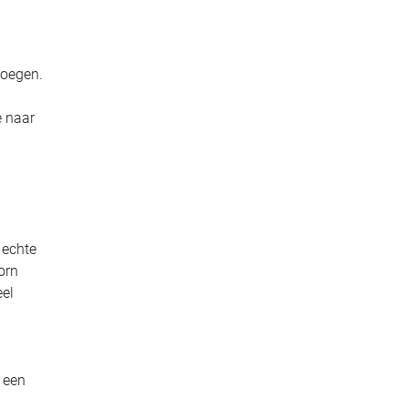
voegen.
e naar
 echte
orn
eel
 een