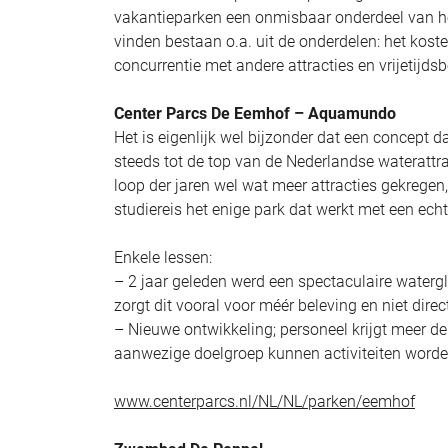
vakantieparken een onmisbaar onderdeel van 
vinden bestaan o.a. uit de onderdelen: het koste
concurrentie met andere attracties en vrijetijds
Center Parcs De Eemhof – Aquamundo
Het is eigenlijk wel bijzonder dat een concept 
steeds tot de top van de Nederlandse wateratt
loop der jaren wel wat meer attracties gekregen,
studiereis het enige park dat werkt met een ec
Enkele lessen:
– 2 jaar geleden werd een spectaculaire waterg
zorgt dit vooral voor méér beleving en niet dire
– Nieuwe ontwikkeling; personeel krijgt meer de
aanwezige doelgroep kunnen activiteiten worden
www.centerparcs.nl/NL/NL/parken/eemhof
‎