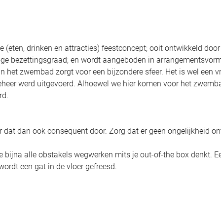
 (eten, drinken en attracties) feestconcept; ooit ontwikkeld door
hoge bezettingsgraad; en wordt aangeboden in arrangementsvor
in het zwembad zorgt voor een bijzondere sfeer. Het is wel een vr
 beheer werd uitgevoerd. Alhoewel we hier komen voor het zwemb
rd.
oer dat dan ook consequent door. Zorg dat er geen ongelijkheid on
je bijna alle obstakels wegwerken mits je out-of-the box denkt. E
wordt een gat in de vloer gefreesd.