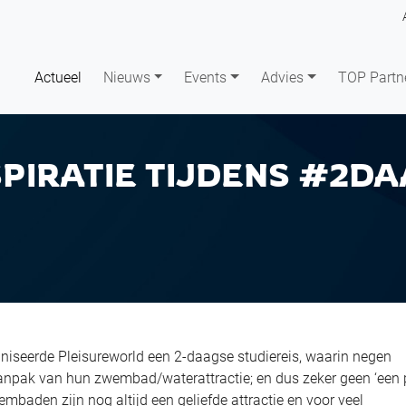
Actueel
Nieuws
Events
Advies
TOP Partn
PIRATIE TIJDENS #2D
aniseerde Pleisureworld een 2-daagse studiereis, waarin negen
anpak van hun zwembad/waterattractie; en dus zeker geen ‘een 
mbaden zijn nog altijd een geliefde attractie en voor veel